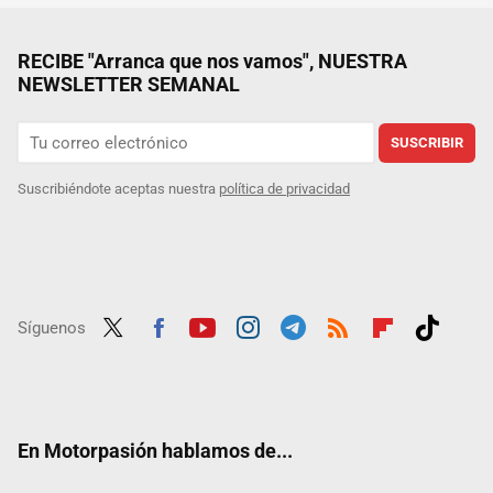
RECIBE "Arranca que nos vamos", NUESTRA
NEWSLETTER SEMANAL
SUSCRIBIR
Suscribiéndote aceptas nuestra
política de privacidad
Síguenos
Twit
Fac
Yout
Inst
Tele
RSS
Flip
Tikt
ter
ebo
ube
agra
gra
boar
ok
ok
m
m
d
En Motorpasión hablamos de...