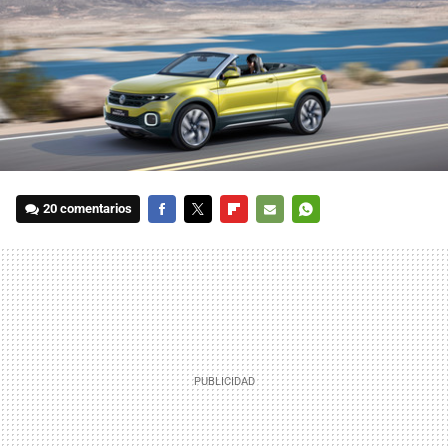
20 comentarios
FACEBOOK
TWITTER
FLIPBOARD
E-
WHATSAPP
MAIL