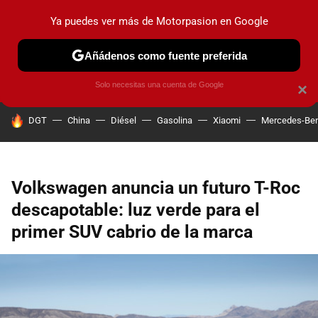
Ya puedes ver más de Motorpasion en Google
PRUEBAS
COCHES ELÉCTRICOS
OBSERVATORIO
F1
Añádenos como fuente preferida
Solo necesitas una cuenta de Google
×
HOY SE HABLA DE
DGT
China
Diésel
Gasolina
Xiaomi
Mercedes-Be
Volkswagen anuncia un futuro T-Roc
descapotable: luz verde para el
primer SUV cabrio de la marca