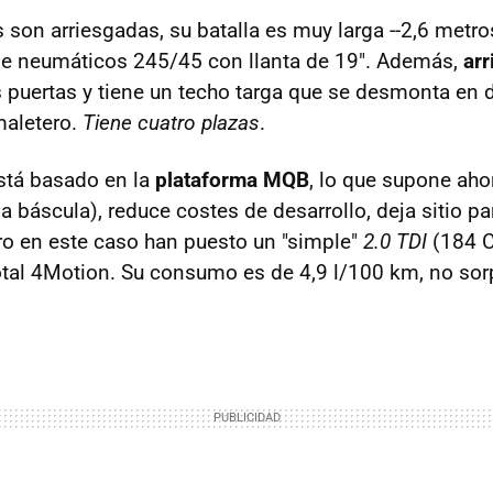
son arriesgadas, su batalla es muy larga --2,6 metros
iene neumáticos 245/45 con llanta de 19". Además,
arr
es puertas y tiene un techo targa que se desmonta en 
maletero.
Tiene cuatro plazas
.
está basado en la
plataforma MQB
, lo que supone aho
a báscula), reduce costes de desarrollo, deja sitio p
ero en este caso han puesto un "simple"
2.0 TDI
(184 C
otal 4Motion. Su consumo es de 4,9 l/100 km, no so