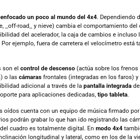
á
enfocado un poco al mundo del 4x4
. Dependiendo 
e, _off-road_ y nieve) cambia el comportamiento del 
ibilidad del acelerador, la caja de cambios e incluso 
 Por ejemplo, fuera de carretera el velocímetro está 
s son el
control de descenso
(actúa sobre los frenos
s) o las
cámaras
frontales (integradas en los faros) y
bilidad adicional a través de la
pantalla integrada
de
 soporte para aplicaciones dedicadas,
tipo tableta
.
los oídos cuenta con un equipo de música firmado por
rios podrán grabar lo que han ido registrando las cá
del cuadro es totalmente digital. En
modo 4x4
tambi
clinación longitudinal y lateral, como en los de la vi