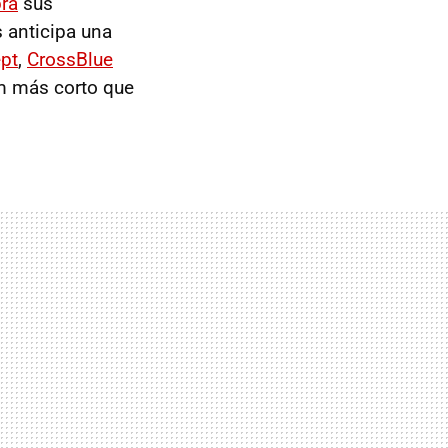
ra
sus
s anticipa una
pt
,
CrossBlue
m más corto que