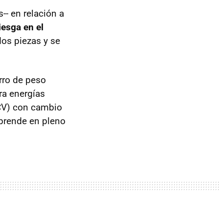
-- en relación a
iesga en el
dos piezas y se
rro de peso
ara energías
V) con cambio
rprende en pleno