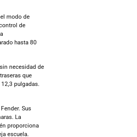
del modo de
control de
la
tarado hasta 80
 sin necesidad de
 traseras que
 12,3 pulgadas.
 Fender. Sus
maras. La
én proporciona
eja escuela.