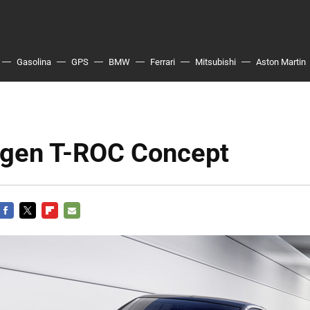
Gasolina
GPS
BMW
Ferrari
Mitsubishi
Aston Martin
gen T-ROC Concept
FACEBOOK
TWITTER
FLIPBOARD
E-
MAIL