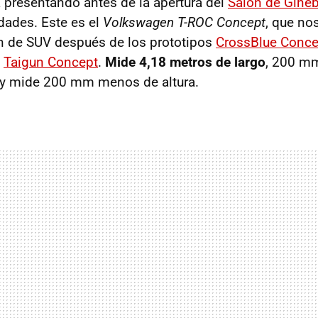
presentando antes de la apertura del
Salón de Gineb
dades. Este es el
Volkswagen T-ROC Concept
, que no
n de SUV después de los prototipos
CrossBlue Conce
y
Taigun Concept
.
Mide 4,18 metros de largo
, 200 m
, y mide 200 mm menos de altura.