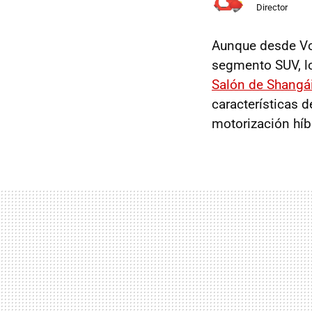
Director
Aunque desde Vol
segmento SUV, lo
Salón de Shangá
características 
motorización hí