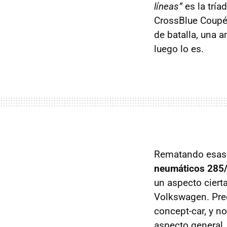
líneas”
es la tría
CrossBlue Coupé
de batalla, una 
luego lo es.
Rematando esas
neumáticos 285
un aspecto ciert
Volkswagen. Pre
concept-car, y n
aspecto general.