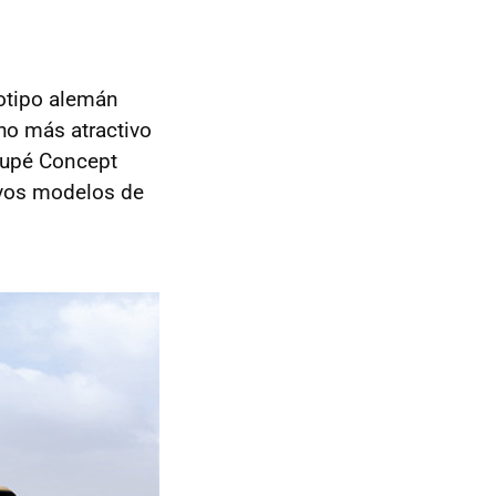
otipo alemán
ho más atractivo
oupé Concept
evos modelos de