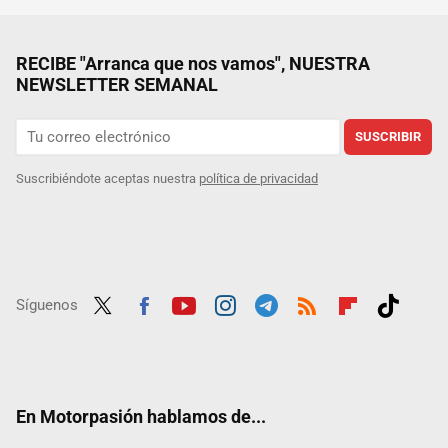
RECIBE "Arranca que nos vamos", NUESTRA
NEWSLETTER SEMANAL
SUSCRIBIR
Suscribiéndote aceptas nuestra
política de privacidad
Síguenos
Twit
Fac
Yout
Inst
Tele
RSS
Flip
Tikt
ter
ebo
ube
agra
gra
boar
ok
ok
m
m
d
En Motorpasión hablamos de...