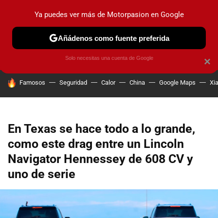
Ya puedes ver más de Motorpasion en Google
PRUEBAS
COCHES ELÉCTRICOS
OBSERVATORIO
F1
Añádenos como fuente preferida
Solo necesitas una cuenta de Google
×
HOY SE HABLA DE
Famosos
Seguridad
Calor
China
Google Maps
Xi
En Texas se hace todo a lo grande,
como este drag entre un Lincoln
Navigator Hennessey de 608 CV y
uno de serie