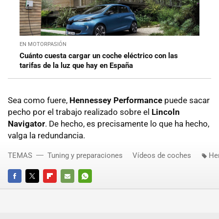
EN MOTORPASIÓN
Cuánto cuesta cargar un coche eléctrico con las
tarifas de la luz que hay en España
Sea como fuere,
Hennessey Performance
puede sacar
pecho por el trabajo realizado sobre el
Lincoln
Navigator
. De hecho, es precisamente lo que ha hecho,
valga la redundancia.
TEMAS
Tuning y preparaciones
Vídeos de coches
He
FACEBOOK
TWITTER
FLIPBOARD
E-
WHATSAPP
MAIL