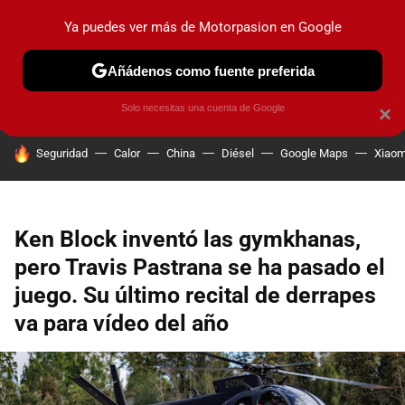
Ya puedes ver más de Motorpasion en Google
PRUEBAS
COCHES ELÉCTRICOS
OBSERVATORIO
F1
Añádenos como fuente preferida
Solo necesitas una cuenta de Google
×
HOY SE HABLA DE
Seguridad
Calor
China
Diésel
Google Maps
Xiaom
Ken Block inventó las gymkhanas,
pero Travis Pastrana se ha pasado el
juego. Su último recital de derrapes
va para vídeo del año