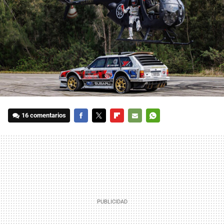
16 comentarios
FACEBOOK
TWITTER
FLIPBOARD
E-
WHATSAPP
MAIL