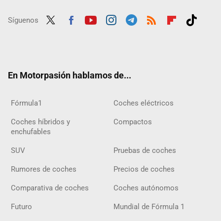
Síguenos
Twit
Fac
Yout
Inst
Tele
RSS
Flip
Tikt
ter
ebo
ube
agra
gra
boar
ok
ok
m
m
d
En Motorpasión hablamos de...
Fórmula1
Coches eléctricos
Coches híbridos y
Compactos
enchufables
SUV
Pruebas de coches
Rumores de coches
Precios de coches
Comparativa de coches
Coches autónomos
Futuro
Mundial de Fórmula 1