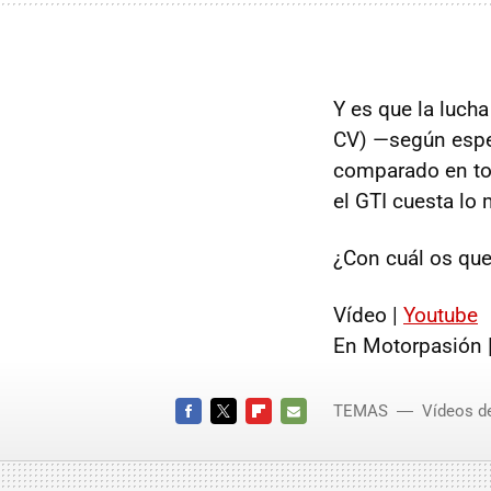
Y es que la luch
CV) —según espec
comparado en tod
el
GTI
cuesta lo 
¿Con cuál os qu
Vídeo |
Youtube
En Motorpasión 
TEMAS
Vídeos d
Vaughn 
FACEBOOK
TWITTER
FLIPBOARD
E-
MAIL