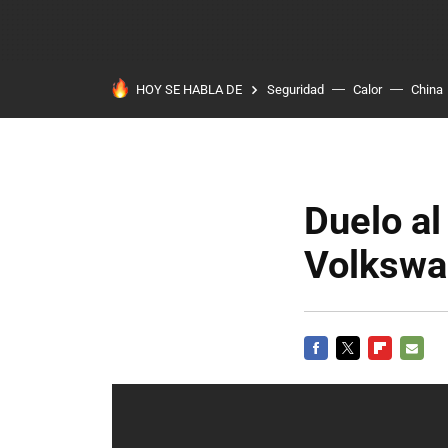
HOY SE HABLA DE
Seguridad
Calor
China
Duelo al
Volkswa
FACEBOOK
TWITTER
FLIPBOARD
E-
MAIL