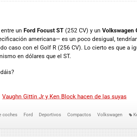
a entre un
Ford Focust ST
(252 CV) y un
Volkswagen G
ificación americana— es un poco desigual, tendría
o caso con el Golf R (256 CV). Lo cierto es que a ig
mismo en dólares que el ST.
edáis?
|
Vaughn Gittin Jr y Ken Block hacen de las suyas
e coches
Ford
Deportivos
Compactos
Volkswagen
K
Gittin Jr