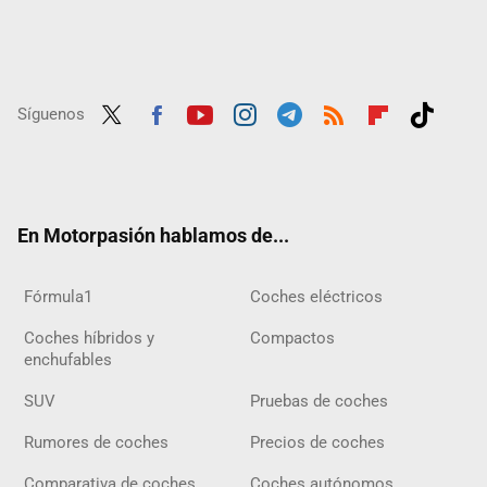
Síguenos
Twit
Fac
Yout
Inst
Tele
RSS
Flip
Tikt
ter
ebo
ube
agra
gra
boar
ok
ok
m
m
d
En Motorpasión hablamos de...
Fórmula1
Coches eléctricos
Coches híbridos y
Compactos
enchufables
SUV
Pruebas de coches
Rumores de coches
Precios de coches
Comparativa de coches
Coches autónomos