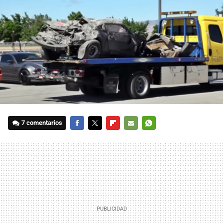
7 comentarios
FACEBOOK
TWITTER
FLIPBOARD
E-
WHATSAPP
MAIL