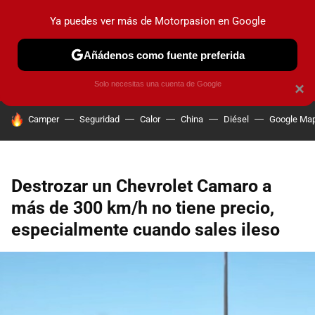
Ya puedes ver más de Motorpasion en Google
PRUEBAS
COCHES ELÉCTRICOS
OBSERVATORIO
F1
Añádenos como fuente preferida
Solo necesitas una cuenta de Google
×
HOY SE HABLA DE
Camper
Seguridad
Calor
China
Diésel
Google Ma
Destrozar un Chevrolet Camaro a
más de 300 km/h no tiene precio,
especialmente cuando sales ileso