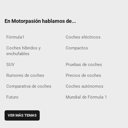
ter
ebo
ube
agra
gra
boar
ok
ok
m
m
d
En Motorpasión hablamos de...
Fórmula1
Coches eléctricos
Coches híbridos y
Compactos
enchufables
SUV
Pruebas de coches
Rumores de coches
Precios de coches
Comparativa de coches
Coches autónomos
Futuro
Mundial de Fórmula 1
VER MÁS TEMAS