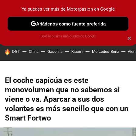
Ya puedes ver más de Motorpasion en Google
PRUEBAS
COCHES ELÉCTRICOS
OBSERVATORIO
F1
Añádenos como fuente preferida
Solo necesitas una cuenta de Google
×
HOY SE HABLA DE
DGT
China
Gasolina
Xiaomi
Mercedes-Benz
Alem
El coche capicúa es este
monovolumen que no sabemos si
viene o va. Aparcar a sus dos
volantes es más sencillo que con un
Smart Fortwo