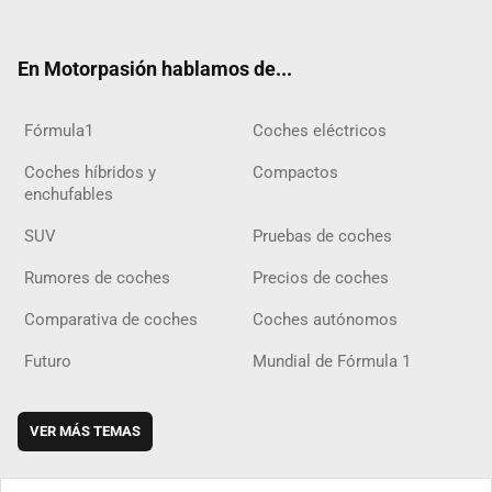
ter
ebo
ube
agra
gra
boar
ok
ok
m
m
d
En Motorpasión hablamos de...
Fórmula1
Coches eléctricos
Coches híbridos y
Compactos
enchufables
SUV
Pruebas de coches
Rumores de coches
Precios de coches
Comparativa de coches
Coches autónomos
Futuro
Mundial de Fórmula 1
VER MÁS TEMAS