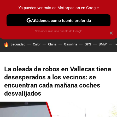
Ya puedes ver más de Motorpasion en Google
PRUEBAS
COCHES ELÉCTRICOS
OBSERVATORIO
F1
Añádenos como fuente preferida
Solo necesitas una cuenta de Google
×
HOY SE HABLA DE
Seguridad
Calor
China
Gasolina
GPS
BMW
F
La oleada de robos en Vallecas tiene
desesperados a los vecinos: se
encuentran cada mañana coches
desvalijados