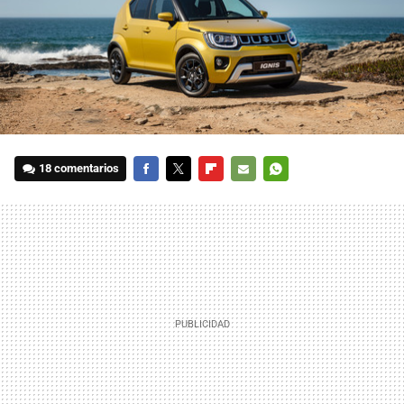
18 comentarios
FACEBOOK
TWITTER
FLIPBOARD
E-
WHATSAPP
MAIL