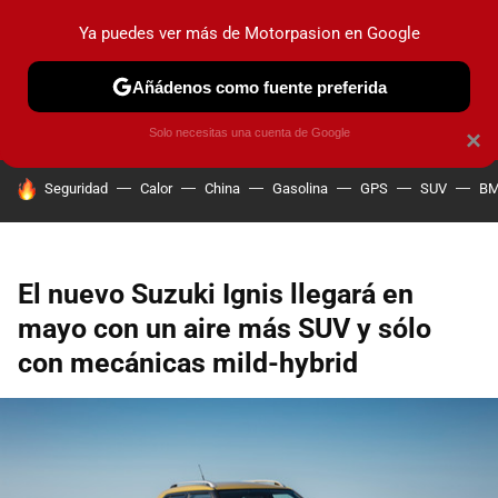
Ya puedes ver más de Motorpasion en Google
PRUEBAS
COCHES ELÉCTRICOS
OBSERVATORIO
F1
Añádenos como fuente preferida
Solo necesitas una cuenta de Google
×
HOY SE HABLA DE
Seguridad
Calor
China
Gasolina
GPS
SUV
B
El nuevo Suzuki Ignis llegará en
mayo con un aire más SUV y sólo
con mecánicas mild-hybrid