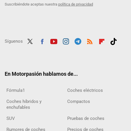
Suscribiéndote aceptas nuestra
política de privacidad
Síguenos
Twit
Fac
Yout
Inst
Tele
RSS
Flip
Tikt
ter
ebo
ube
agra
gra
boar
ok
ok
m
m
d
En Motorpasión hablamos de...
Fórmula1
Coches eléctricos
Coches híbridos y
Compactos
enchufables
SUV
Pruebas de coches
Rumores de coches
Precios de coches