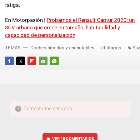
fatiga.
En Motorpasión |
Probamos el Renault Captur 2020: un
SUV urbano que crece en tamaño, habitabilidad y
capacidad de personalización
TEMAS
Coches híbridos y enchufables
Utilitarios
Suz
FACEBOOK
TWITTER
FLIPBOARD
E-
WHATSAPP
MAIL
Comentarios cerrados
VER
18 COMENTARIOS