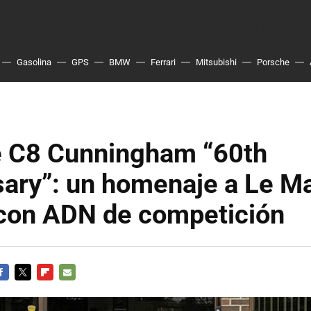
Gasolina
GPS
BMW
Ferrari
Mitsubishi
Porsche
e C8 Cunningham “60th
sary”: un homenaje a Le M
con ADN de competición
ACEBOOK
TWITTER
FLIPBOARD
E-
MAIL