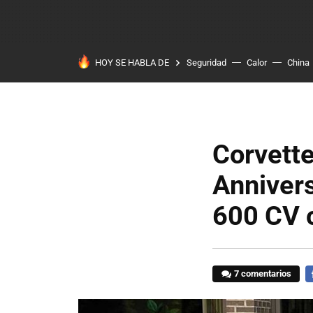
HOY SE HABLA DE
Seguridad
Calor
China
Corvett
Anniver
600 CV 
7 comentarios
F