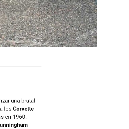
zar una brutal
a los
Corvette
ns en 1960.
Cunningham