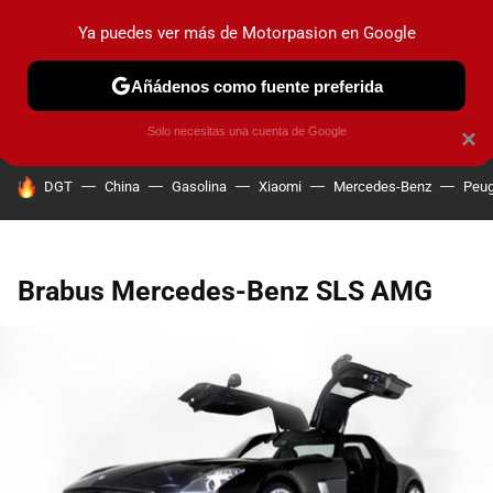
Ya puedes ver más de Motorpasion en Google
PRUEBAS
COCHES ELÉCTRICOS
OBSERVATORIO
F1
Añádenos como fuente preferida
Solo necesitas una cuenta de Google
×
HOY SE HABLA DE
DGT
China
Gasolina
Xiaomi
Mercedes-Benz
Peug
Brabus Mercedes-Benz SLS AMG