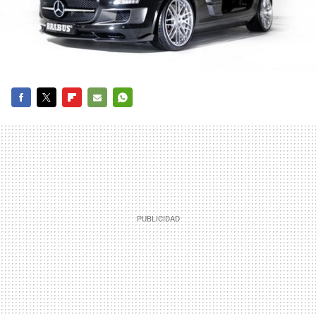
FACEBOOK
TWITTER
FLIPBOARD
E-
WHATSAPP
MAIL