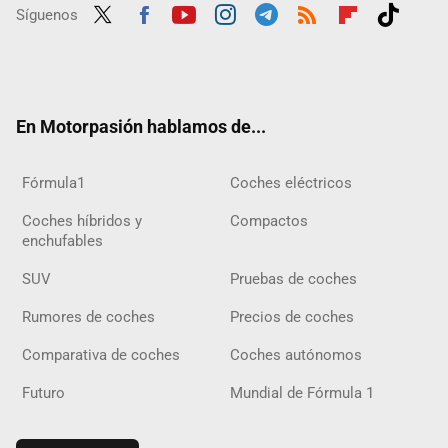
Síguenos
Twit
Fac
Yout
Inst
Tele
RSS
Flip
Tikt
ter
ebo
ube
agra
gra
boar
ok
ok
m
m
d
En Motorpasión hablamos de...
Fórmula1
Coches eléctricos
Coches híbridos y
Compactos
enchufables
SUV
Pruebas de coches
Rumores de coches
Precios de coches
Comparativa de coches
Coches autónomos
Futuro
Mundial de Fórmula 1