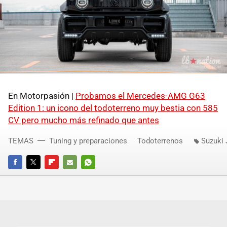
En Motorpasión |
Probamos el Mercedes-AMG G63
Edition 1: un icono del todoterreno muy bestia con 585
CV pero mucho más refinado que antes
TEMAS
Tuning y preparaciones
Todoterrenos
Suzuki
FACEBOOK
TWITTER
FLIPBOARD
E-
WHATSAPP
MAIL