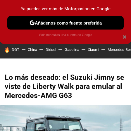
Ya puedes ver más de Motorpasion en Google
PRUEBAS
COCHES ELÉCTRICOS
OBSERVATORIO
F1
Añádenos como fuente preferida
Solo necesitas una cuenta de Google
×
HOY SE HABLA DE
DGT
China
Diésel
Gasolina
Xiaomi
Mercedes-Be
Lo más deseado: el Suzuki Jimny se
viste de Liberty Walk para emular al
Mercedes-AMG G63