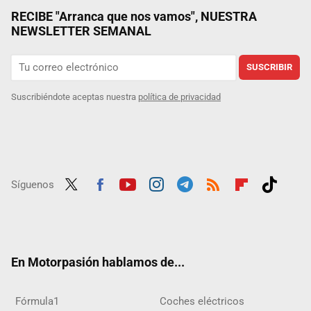
RECIBE "Arranca que nos vamos", NUESTRA
NEWSLETTER SEMANAL
SUSCRIBIR
Suscribiéndote aceptas nuestra
política de privacidad
Síguenos
Twit
Fac
Yout
Inst
Tele
RSS
Flip
Tikt
ter
ebo
ube
agra
gra
boar
ok
ok
m
m
d
En Motorpasión hablamos de...
Fórmula1
Coches eléctricos