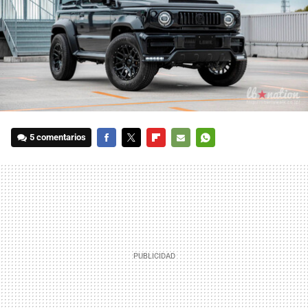
5 comentarios
FACEBOOK
TWITTER
FLIPBOARD
E-
WHATSAPP
MAIL