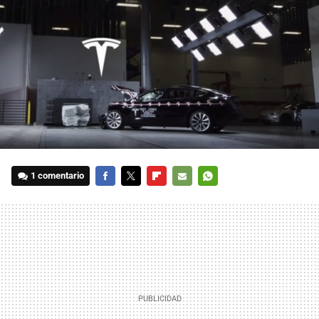
1 comentario
FACEBOOK
TWITTER
FLIPBOARD
E-
WHATSAPP
MAIL