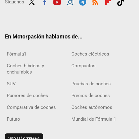
Síguenos
Twit
Fac
Yout
Inst
Tele
RSS
Flip
Tikt
ter
ebo
ube
agra
gra
boar
ok
ok
m
m
d
En Motorpasión hablamos de...
Fórmula1
Coches eléctricos
Coches híbridos y
Compactos
enchufables
SUV
Pruebas de coches
Rumores de coches
Precios de coches
Comparativa de coches
Coches autónomos
Futuro
Mundial de Fórmula 1
VER MÁS TEMAS