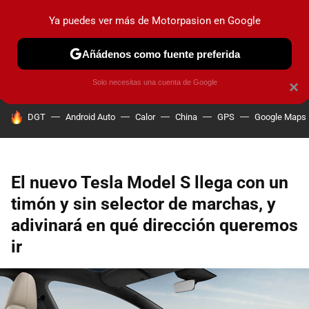
Ya puedes ver más de Motorpasion en Google
PRUEBAS
COCHES ELÉCTRICOS
OBSERVATORIO
F1
Añádenos como fuente preferida
Solo necesitas una cuenta de Google
×
HOY SE HABLA DE
DGT
Android Auto
Calor
China
GPS
Google Maps
El nuevo Tesla Model S llega con un
timón y sin selector de marchas, y
adivinará en qué dirección queremos
ir