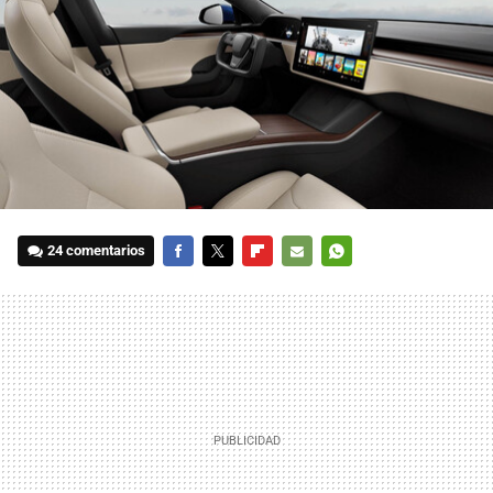
24 comentarios
FACEBOOK
TWITTER
FLIPBOARD
E-
WHATSAPP
MAIL