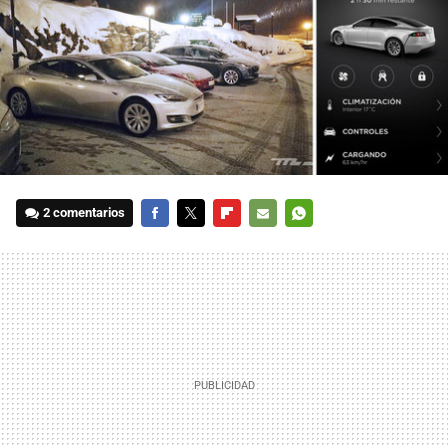
2 comentarios
FACEBOOK
TWITTER
FLIPBOARD
E-
WHATSAPP
MAIL