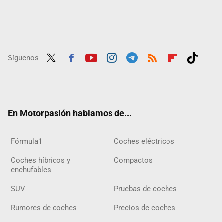
Síguenos
Twit
Fac
Yout
Inst
Tele
RSS
Flip
Tikt
ter
ebo
ube
agra
gra
boar
ok
ok
m
m
d
En Motorpasión hablamos de...
Fórmula1
Coches eléctricos
Coches híbridos y
Compactos
enchufables
SUV
Pruebas de coches
Rumores de coches
Precios de coches