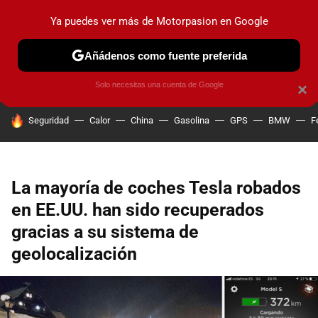
Ya puedes ver más de Motorpasion en Google
PRUEBAS
COCHES ELÉCTRICOS
OBSERVATORIO
F1
Añádenos como fuente preferida
Solo necesitas una cuenta de Google
×
HOY SE HABLA DE
Seguridad
Calor
China
Gasolina
GPS
BMW
F
La mayoría de coches Tesla robados
en EE.UU. han sido recuperados
gracias a su sistema de
geolocalización