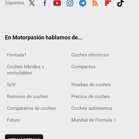
Síguenos
Twit
Fac
Yout
Inst
Tele
RSS
Flip
Tikt
ter
ebo
ube
agra
gra
boar
ok
ok
m
m
d
En Motorpasión hablamos de...
Fórmula1
Coches eléctricos
Coches híbridos y
Compactos
enchufables
SUV
Pruebas de coches
Rumores de coches
Precios de coches
Comparativa de coches
Coches autónomos
Futuro
Mundial de Fórmula 1