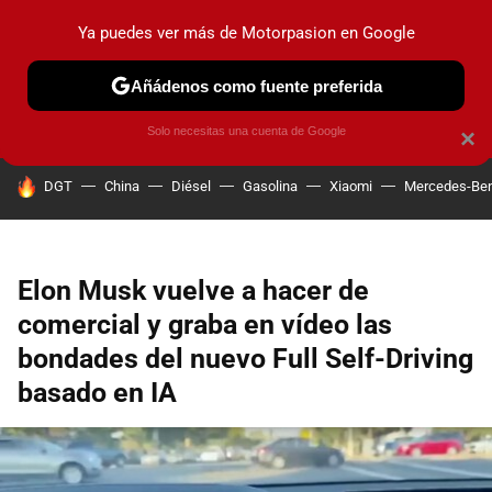
Ya puedes ver más de Motorpasion en Google
PRUEBAS
COCHES ELÉCTRICOS
OBSERVATORIO
F1
Añádenos como fuente preferida
Solo necesitas una cuenta de Google
×
HOY SE HABLA DE
DGT
China
Diésel
Gasolina
Xiaomi
Mercedes-Be
Elon Musk vuelve a hacer de
comercial y graba en vídeo las
bondades del nuevo Full Self-Driving
basado en IA