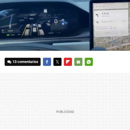
13 comentarios
FACEBOOK
TWITTER
FLIPBOARD
E-
WHATSAPP
MAIL