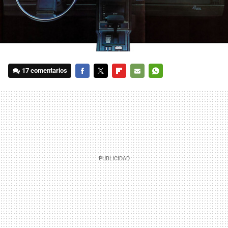
17 comentarios
FACEBOOK
TWITTER
FLIPBOARD
E-
WHATSAPP
MAIL