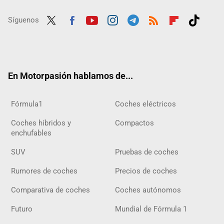
Síguenos
Twit
Fac
Yout
Inst
Tele
RSS
Flip
Tikt
ter
ebo
ube
agra
gra
boar
ok
ok
m
m
d
En Motorpasión hablamos de...
Fórmula1
Coches eléctricos
Coches híbridos y
Compactos
enchufables
SUV
Pruebas de coches
Rumores de coches
Precios de coches
Comparativa de coches
Coches autónomos
Futuro
Mundial de Fórmula 1