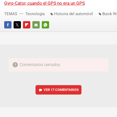
Gyro-Cator, cuando el GPS no era un GPS
TEMAS
Tecnología
Historia del automóvil
Buick Ri
FACEBOOK
TWITTER
FLIPBOARD
E-
WHATSAPP
MAIL
Comentarios cerrados
VER
17 COMENTARIOS