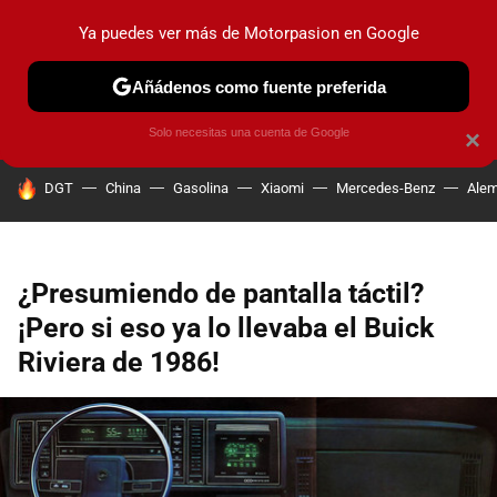
Ya puedes ver más de Motorpasion en Google
PRUEBAS
COCHES ELÉCTRICOS
OBSERVATORIO
F1
Añádenos como fuente preferida
Solo necesitas una cuenta de Google
×
HOY SE HABLA DE
DGT
China
Gasolina
Xiaomi
Mercedes-Benz
Alem
¿Presumiendo de pantalla táctil?
¡Pero si eso ya lo llevaba el Buick
Riviera de 1986!