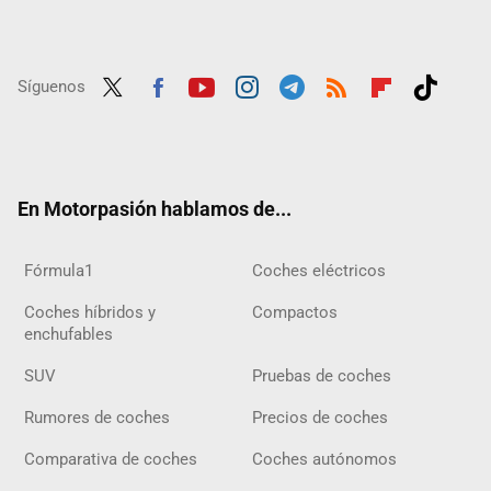
Síguenos
Twit
Fac
Yout
Inst
Tele
RSS
Flip
Tikt
ter
ebo
ube
agra
gra
boar
ok
ok
m
m
d
En Motorpasión hablamos de...
Fórmula1
Coches eléctricos
Coches híbridos y
Compactos
enchufables
SUV
Pruebas de coches
Rumores de coches
Precios de coches
Comparativa de coches
Coches autónomos