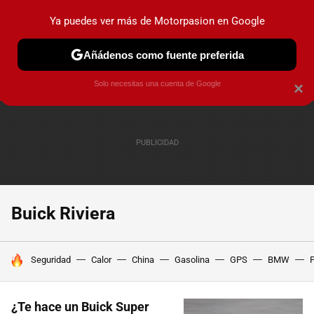
Ya puedes ver más de Motorpasion en Google
PRUEBAS
COCHES ELÉCTRICOS
OBSERVATORIO
F1
Añádenos como fuente preferida
Solo necesitas una cuenta de Google
×
Buick Riviera
HOY SE HABLA DE
Seguridad
Calor
China
Gasolina
GPS
BMW
F
¿Te hace un Buick Super