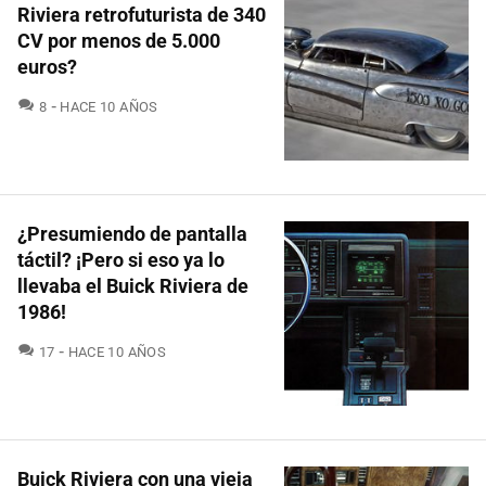
Riviera retrofuturista de 340
CV por menos de 5.000
euros?
COMENTARIOS
8
HACE 10 AÑOS
¿Presumiendo de pantalla
táctil? ¡Pero si eso ya lo
llevaba el Buick Riviera de
1986!
COMENTARIOS
17
HACE 10 AÑOS
Buick Riviera con una vieja