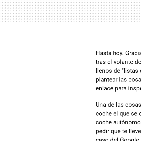
Hasta hoy. Grac
tras el volante
llenos de "lista
plantear las cosa
enlace para insp
Una de las cosa
coche el que se 
coche autónomo p
pedir que te llev
caso del Google C