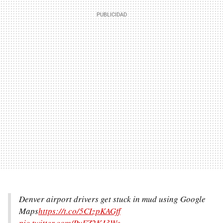
Denver airport drivers get stuck in mud using Google
Maps
https://t.co/5CIzpKAGff
pic.twitter.com/PvFZ2KJ3We