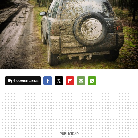
6 comentarios
FACEBOOK
TWITTER
FLIPBOARD
E-
WHATSAPP
MAIL