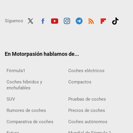
Síguenos
Twit
Fac
Yout
Inst
Tele
RSS
Flip
Tikt
ter
ebo
ube
agra
gra
boar
ok
ok
m
m
d
En Motorpasión hablamos de...
Fórmula1
Coches eléctricos
Coches híbridos y
Compactos
enchufables
SUV
Pruebas de coches
Rumores de coches
Precios de coches
Comparativa de coches
Coches autónomos