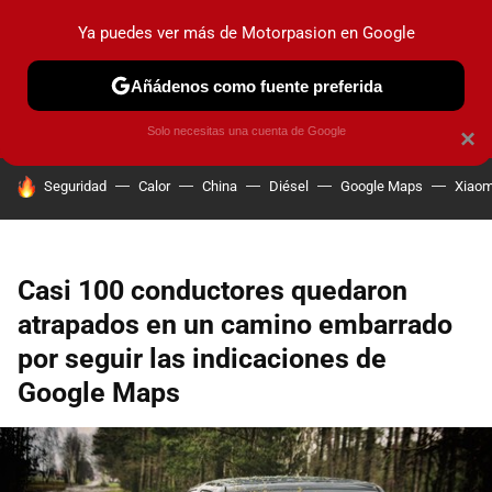
Ya puedes ver más de Motorpasion en Google
PRUEBAS
COCHES ELÉCTRICOS
OBSERVATORIO
F1
Añádenos como fuente preferida
Solo necesitas una cuenta de Google
×
HOY SE HABLA DE
Seguridad
Calor
China
Diésel
Google Maps
Xiaom
Casi 100 conductores quedaron
atrapados en un camino embarrado
por seguir las indicaciones de
Google Maps