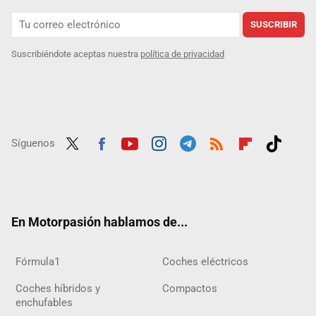
SUSCRIBIR
Suscribiéndote aceptas nuestra
política de privacidad
Síguenos
Twit
Fac
Yout
Inst
Tele
RSS
Flip
Tikt
ter
ebo
ube
agra
gra
boar
ok
ok
m
m
d
En Motorpasión hablamos de...
Fórmula1
Coches eléctricos
Coches híbridos y
Compactos
enchufables