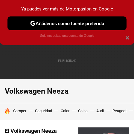
Ya puedes ver más de Motorpasion en Google
PRUEBAS
COCHES ELÉCTRICOS
OBSERVATORIO
F1
Añádenos como fuente preferida
Solo necesitas una cuenta de Google
×
Volkswagen Neeza
HOY SE HABLA DE
Camper
Seguridad
Calor
China
Audi
Peugeot
El Volkswagen Neeza