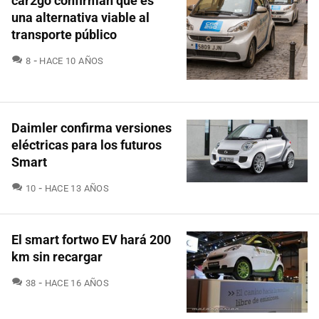
car2go confirman que es
una alternativa viable al
transporte público
COMENTARIOS
8
HACE 10 AÑOS
Daimler confirma versiones
eléctricas para los futuros
Smart
COMENTARIOS
10
HACE 13 AÑOS
El smart fortwo EV hará 200
km sin recargar
COMENTARIOS
38
HACE 16 AÑOS