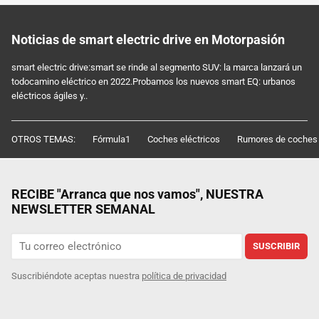
Noticias de smart electric drive en Motorpasión
smart electric drive:smart se rinde al segmento SUV: la marca lanzará un
todocamino eléctrico en 2022.Probamos los nuevos smart EQ: urbanos
eléctricos ágiles y..
OTROS TEMAS:
Fórmula1
Coches eléctricos
Rumores de coches
RECIBE "Arranca que nos vamos", NUESTRA
NEWSLETTER SEMANAL
SUSCRIBIR
Suscribiéndote aceptas nuestra
política de privacidad