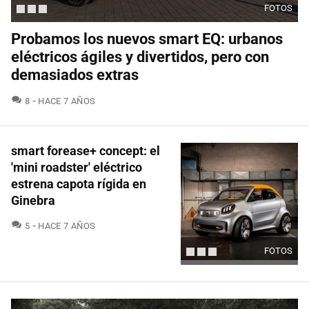
FOTOS
Probamos los nuevos smart EQ: urbanos
eléctricos ágiles y divertidos, pero con
demasiados extras
COMENTARIOS
8
HACE 7 AÑOS
smart forease+ concept: el
'mini roadster' eléctrico
estrena capota rígida en
Ginebra
COMENTARIOS
5
HACE 7 AÑOS
FOTOS