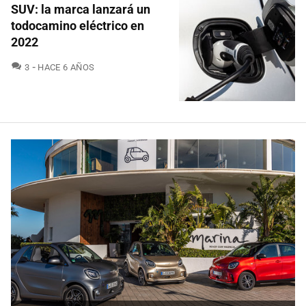
SUV: la marca lanzará un
todocamino eléctrico en
2022
COMENTARIOS
3
HACE 6 AÑOS