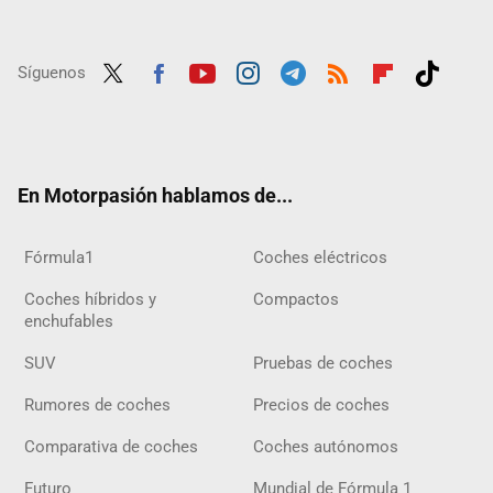
Síguenos
Twit
Fac
Yout
Inst
Tele
RSS
Flip
Tikt
ter
ebo
ube
agra
gra
boar
ok
ok
m
m
d
En Motorpasión hablamos de...
Fórmula1
Coches eléctricos
Coches híbridos y
Compactos
enchufables
SUV
Pruebas de coches
Rumores de coches
Precios de coches
Comparativa de coches
Coches autónomos
Futuro
Mundial de Fórmula 1