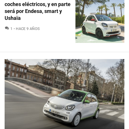
coches eléctricos, y en parte
será por Endesa, smart y
Ushaïa
COMENTARIOS
1
HACE 9 AÑOS