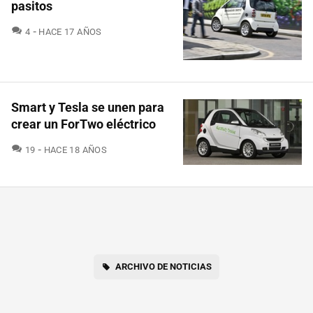
pasitos
COMENTARIOS
4
HACE 17 AÑOS
Smart y Tesla se unen para
crear un ForTwo eléctrico
COMENTARIOS
19
HACE 18 AÑOS
ARCHIVO DE NOTICIAS