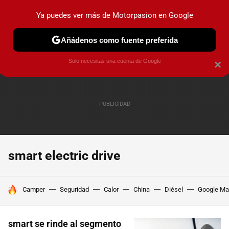
Ya puedes ver más de Motorpasion en Google
PRUEBAS
COCHES ELÉCTRICOS
OBSERVATORIO
F1
Añádenos como fuente preferida
Solo necesitas una cuenta de Google
×
smart electric drive
HOY SE HABLA DE
Camper
Seguridad
Calor
China
Diésel
Google M
smart se rinde al segmento