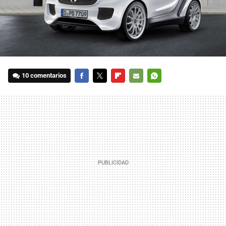
10 comentarios
FACEBOOK
TWITTER
FLIPBOARD
E-
WHATSAPP
MAIL