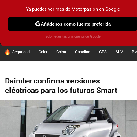
Ya puedes ver más de Motorpasion en Google
MENÚ
NUEVO
Añádenos como fuente preferida
PRUEBAS
COCHES ELÉCTRICOS
OBSERVATORIO
F1
Solo necesitas una cuenta de Google
HOY SE HABLA DE
Seguridad
Calor
China
Gasolina
GPS
SUV
B
Daimler confirma versiones
eléctricas para los futuros Smart