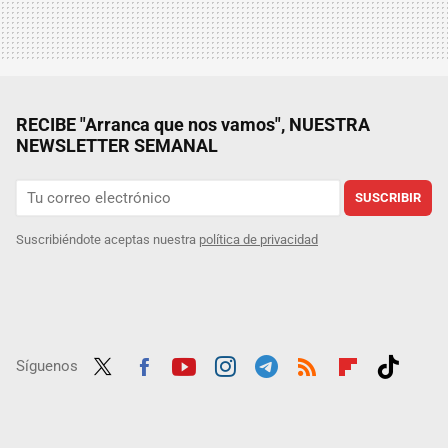
RECIBE "Arranca que nos vamos", NUESTRA
NEWSLETTER SEMANAL
SUSCRIBIR
Suscribiéndote aceptas nuestra
política de privacidad
Síguenos
Twit
Fac
Yout
Inst
Tele
RSS
Flip
Tikt
ter
ebo
ube
agra
gra
boar
ok