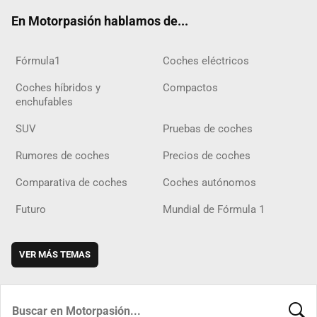
ok
m
m
d
En Motorpasión hablamos de...
Fórmula1
Coches eléctricos
Coches híbridos y
Compactos
enchufables
SUV
Pruebas de coches
Rumores de coches
Precios de coches
Comparativa de coches
Coches autónomos
Futuro
Mundial de Fórmula 1
VER MÁS TEMAS