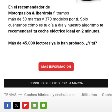
En
el recomendador de
Motorpasión & Iberdrola
filtramos
más de 50 marcas y 370 modelos por ti. Solo
cuéntanos cómo es tu día a día y nuestro algoritmo
te
recomendará tu coche eléctrico ideal en 2 minutos
.
Más de 45.000 lectores ya lo han probado. ¿Y tú?
MÁS INFORMACIÓN
CONSEJO OFRECIDO POR LA MARCA
TEMAS
Coches híbridos y enchufables
Utilitarios
Coche