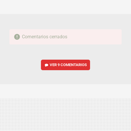
FACEBOOK
TWITTER
FLIPBOARD
E-
WHATSAPP
MAIL
Comentarios cerrados
VER
9 COMENTARIOS