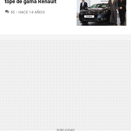
tope de gama Renault
COMENTARIOS
55
HACE 14 AÑOS