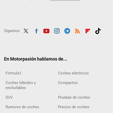
Síguenos
Twit
Fac
Yout
Inst
Tele
RSS
Flip
Tikt
ter
ebo
ube
agra
gra
boar
ok
ok
m
m
d
En Motorpasión hablamos de...
Fórmula1
Coches eléctricos
Coches híbridos y
Compactos
enchufables
SUV
Pruebas de coches
Rumores de coches
Precios de coches