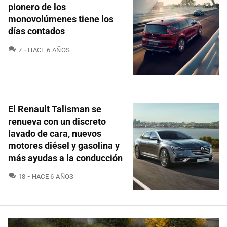
pionero de los
monovolúmenes tiene los
días contados
COMENTARIOS
7
HACE 6 AÑOS
El Renault Talisman se
renueva con un discreto
lavado de cara, nuevos
motores diésel y gasolina y
más ayudas a la conducción
COMENTARIOS
18
HACE 6 AÑOS