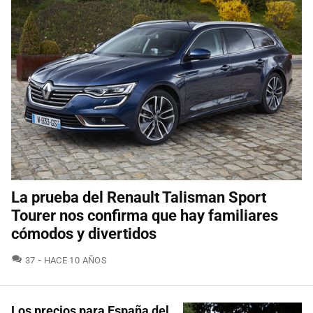
La prueba del Renault Talisman Sport
Tourer nos confirma que hay familiares
cómodos y divertidos
COMENTARIOS
37
HACE 10 AÑOS
Los precios para España del