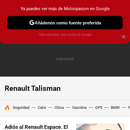
Ya puedes ver más de Motorpasion en Google
PRUEBAS
COCHES ELÉCTRICOS
OBSERVATORIO
F1
Añádenos como fuente preferida
Solo necesitas una cuenta de Google
×
Renault Talisman
HOY SE HABLA DE
Seguridad
Calor
China
Gasolina
GPS
BMW
F
Adiós al Renault Espace. El