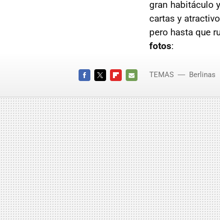
gran habitáculo 
cartas y atracti
pero hasta que r
fotos
:
TEMAS
Berlinas
FACEBOOK
TWITTER
FLIPBOARD
E-
MAIL