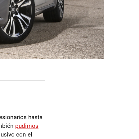
esionarios hasta
ambién
pudimos
usivo con el