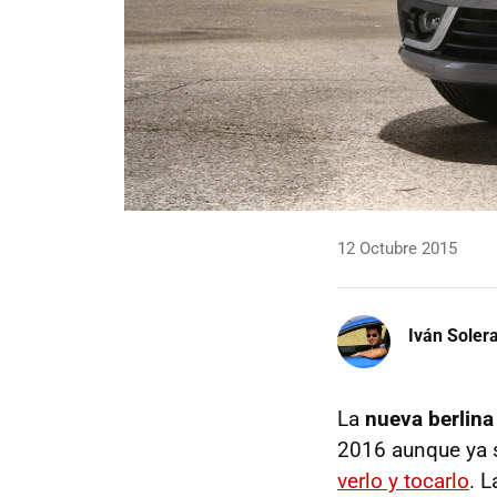
12 Octubre 2015
Iván Soler
La
nueva berlina
2016 aunque ya s
verlo y tocarlo
. 