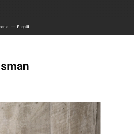
mania
Bugatti
lisman