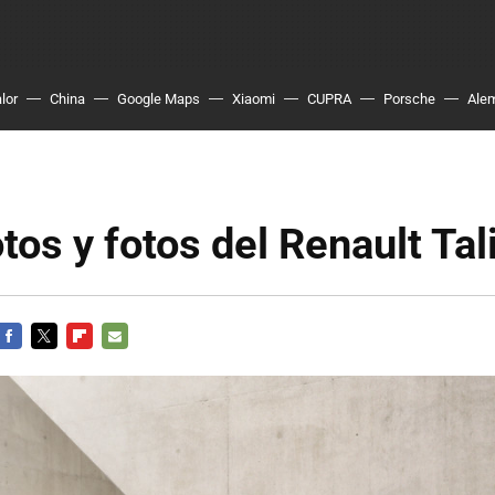
lor
China
Google Maps
Xiaomi
CUPRA
Porsche
Ale
otos y fotos del Renault Ta
FACEBOOK
TWITTER
FLIPBOARD
E-
MAIL