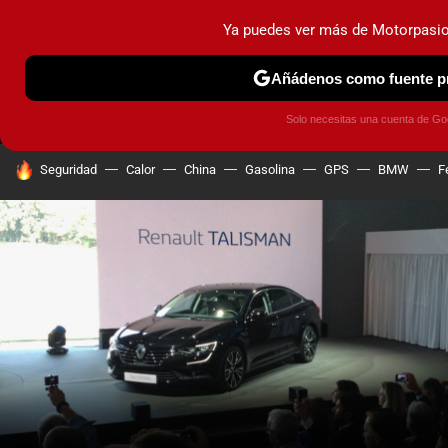
Ya puedes ver más de Motorpasi
MENÚ
NUEVO
Añádenos como fuente pr
PRUEBAS
COCHES ELÉCTRICOS
OBSERVATORIO
F1
Solo necesitas una cuenta de Go
HOY SE HABLA DE
Seguridad
Calor
China
Gasolina
GPS
BMW
F