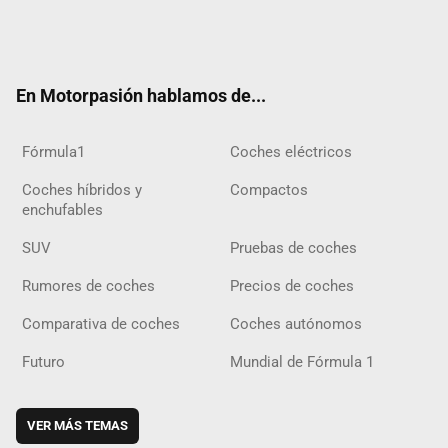
Twit
Fac
Yout
Inst
Tele
RSS
Flip
Tikt
ter
ebo
ube
agra
gra
boar
ok
ok
m
m
d
En Motorpasión hablamos de...
Fórmula1
Coches eléctricos
Coches híbridos y
Compactos
enchufables
SUV
Pruebas de coches
Rumores de coches
Precios de coches
Comparativa de coches
Coches autónomos
Futuro
Mundial de Fórmula 1
VER MÁS TEMAS