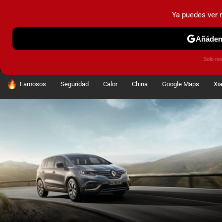
Ya puedes ver
MENÚ
NUEVO
Añádeno
PRUEBAS
COCHES ELÉCTRICOS
OBSERVATORIO
F1
Solo ne
HOY SE HABLA DE
Famosos
Seguridad
Calor
China
Google Maps
Xi