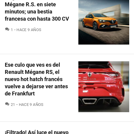
Mégane R.S. en siete
minutos; una bestia
francesa con hasta 300 CV
COMENTARIOS
1
HACE 9 AÑOS
Ese culo que ves es del
Renault Mégane RS, el
nuevo hot hatch francés
vuelve a dejarse ver antes
de Frankfurt
COMENTARIOS
21
HACE 9 AÑOS
¡Filtrado! Así luce el nuevo