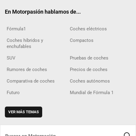
ok
m
m
d
En Motorpasión hablamos de...
Fórmula1
Coches eléctricos
Coches híbridos y
Compactos
enchufables
SUV
Pruebas de coches
Rumores de coches
Precios de coches
Comparativa de coches
Coches autónomos
Futuro
Mundial de Fórmula 1
VER MÁS TEMAS