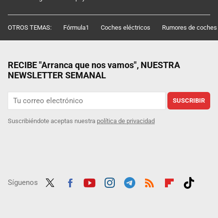
OTROS TEMAS:
Fórmula1
Coches eléctricos
Rumores de coches
RECIBE "Arranca que nos vamos", NUESTRA
NEWSLETTER SEMANAL
SUSCRIBIR
Suscribiéndote aceptas nuestra
política de privacidad
Síguenos
Twit
Fac
Yout
Inst
Tele
RSS
Flip
Tikt
ter
ebo
ube
agra
gra
boar
ok