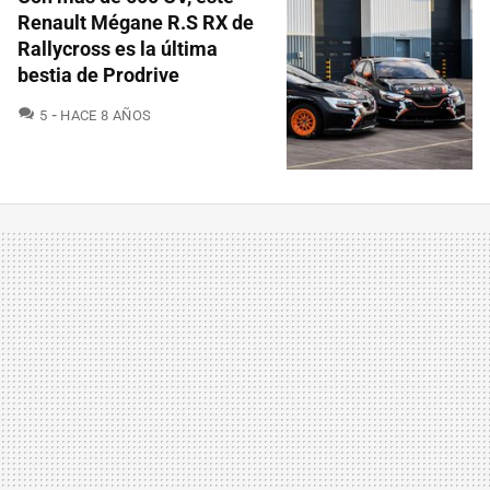
Renault Mégane R.S RX de
Rallycross es la última
bestia de Prodrive
COMENTARIOS
5
HACE 8 AÑOS