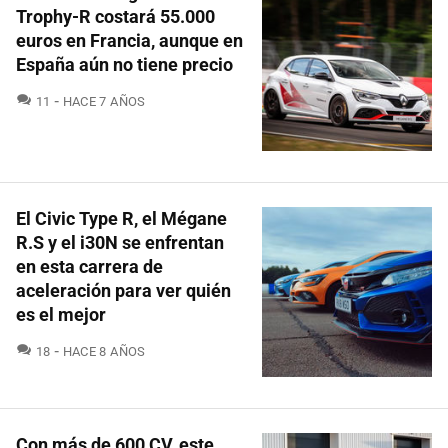
Trophy-R costará 55.000
euros en Francia, aunque en
España aún no tiene precio
COMENTARIOS
11
HACE 7 AÑOS
El Civic Type R, el Mégane
R.S y el i30N se enfrentan
en esta carrera de
aceleración para ver quién
es el mejor
COMENTARIOS
18
HACE 8 AÑOS
Con más de 600 CV, este