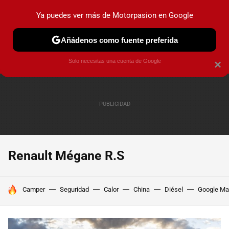
Ya puedes ver más de Motorpasion en Google
PRUEBAS
COCHES ELÉCTRICOS
OBSERVATORIO
F1
Añádenos como fuente preferida
Solo necesitas una cuenta de Google
×
Renault Mégane R.S
HOY SE HABLA DE
Camper
Seguridad
Calor
China
Diésel
Google M