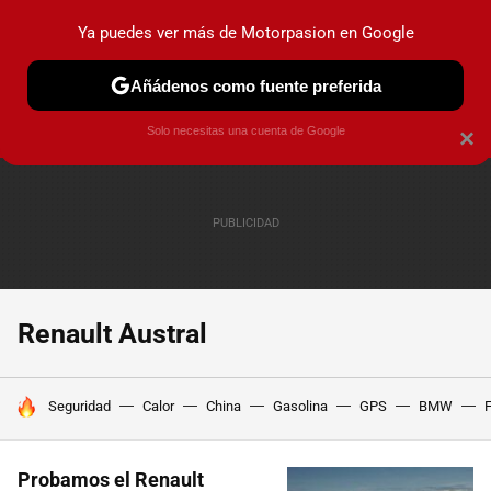
Ya puedes ver más de Motorpasion en Google
PRUEBAS
COCHES ELÉCTRICOS
OBSERVATORIO
F1
Añádenos como fuente preferida
Solo necesitas una cuenta de Google
×
Renault Austral
HOY SE HABLA DE
Seguridad
Calor
China
Gasolina
GPS
BMW
F
Probamos el Renault