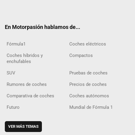
Twit
Fac
Yout
Inst
Tele
RSS
Flip
Tikt
ter
ebo
ube
agra
gra
boar
ok
ok
m
m
d
En Motorpasión hablamos de...
Fórmula1
Coches eléctricos
Coches híbridos y
Compactos
enchufables
SUV
Pruebas de coches
Rumores de coches
Precios de coches
Comparativa de coches
Coches autónomos
Futuro
Mundial de Fórmula 1
VER MÁS TEMAS