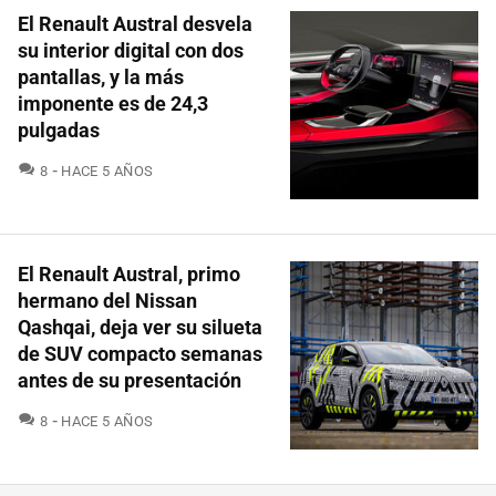
El Renault Austral desvela
su interior digital con dos
pantallas, y la más
imponente es de 24,3
pulgadas
COMENTARIOS
8
HACE 5 AÑOS
El Renault Austral, primo
hermano del Nissan
Qashqai, deja ver su silueta
de SUV compacto semanas
antes de su presentación
COMENTARIOS
8
HACE 5 AÑOS