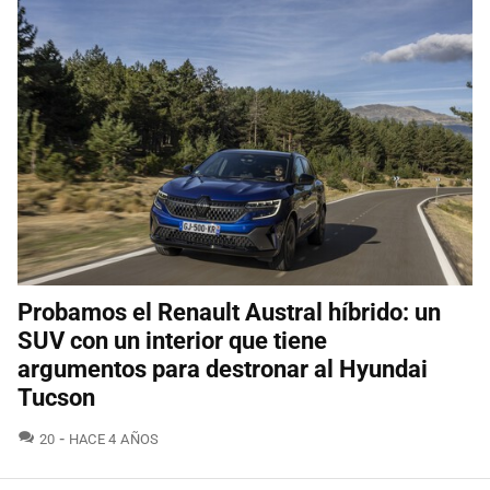
Probamos el Renault Austral híbrido: un
SUV con un interior que tiene
argumentos para destronar al Hyundai
Tucson
COMENTARIOS
20
HACE 4 AÑOS