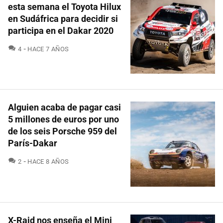
esta semana el Toyota Hilux
en Sudáfrica para decidir si
participa en el Dakar 2020
COMENTARIOS
4
HACE 7 AÑOS
Alguien acaba de pagar casi
5 millones de euros por uno
de los seis Porsche 959 del
París-Dakar
COMENTARIOS
2
HACE 8 AÑOS
X-Raid nos enseña el Mini