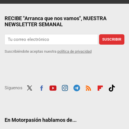
RECIBE "Arranca que nos vamos", NUESTRA
NEWSLETTER SEMANAL
SUSCRIBIR
Suscribiéndote aceptas nuestra
política de privacidad
Síguenos
Twit
Fac
Yout
Inst
Tele
RSS
Flip
Tikt
ter
ebo
ube
agra
gra
boar
ok
ok
m
m
d
En Motorpasión hablamos de...