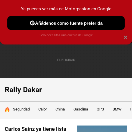
Ya puedes ver más de Motorpasion en Google
MENÚ
NUEVO
Añádenos como fuente preferida
PRUEBAS
COCHES ELÉCTRICOS
OBSERVATORIO
F1
Solo necesitas una cuenta de Google
×
Rally Dakar
HOY SE HABLA DE
Seguridad
Calor
China
Gasolina
GPS
BMW
F
Carlos Sainz ya tiene lista