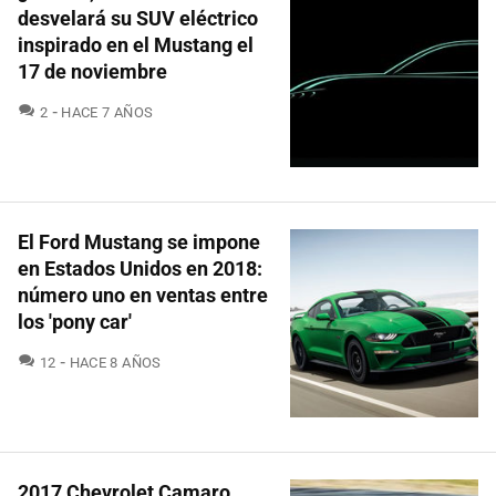
desvelará su SUV eléctrico
inspirado en el Mustang el
17 de noviembre
COMENTARIOS
2
HACE 7 AÑOS
El Ford Mustang se impone
en Estados Unidos en 2018:
número uno en ventas entre
los 'pony car'
COMENTARIOS
12
HACE 8 AÑOS
2017 Chevrolet Camaro