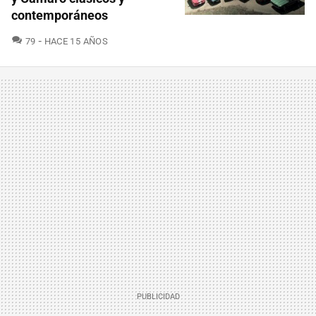
contemporáneos
COMENTARIOS
79
HACE 15 AÑOS