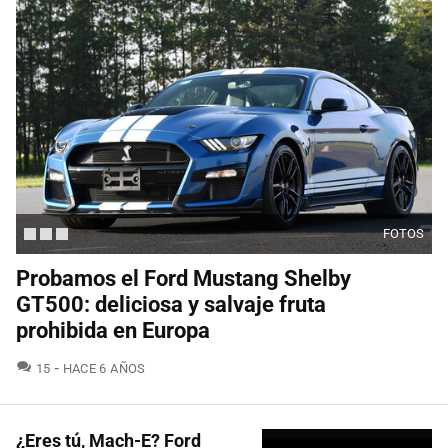
FOTOS
Probamos el Ford Mustang Shelby
GT500: deliciosa y salvaje fruta
prohibida en Europa
COMENTARIOS
15
HACE 6 AÑOS
¿Eres tú, Mach-E? Ford