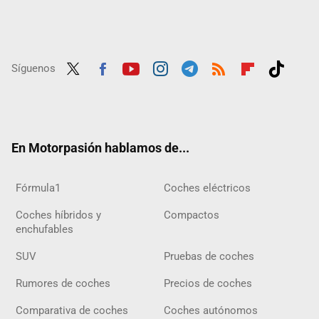
Síguenos
Twit
Fac
Yout
Inst
Tele
RSS
Flip
Tikt
ter
ebo
ube
agra
gra
boar
ok
ok
m
m
d
En Motorpasión hablamos de...
Fórmula1
Coches eléctricos
Coches híbridos y
Compactos
enchufables
SUV
Pruebas de coches
Rumores de coches
Precios de coches
Comparativa de coches
Coches autónomos