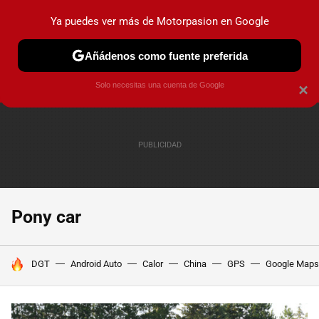
Ya puedes ver más de Motorpasion en Google
PRUEBAS
COCHES ELÉCTRICOS
OBSERVATORIO
F1
Añádenos como fuente preferida
Solo necesitas una cuenta de Google
×
Pony car
HOY SE HABLA DE
DGT
Android Auto
Calor
China
GPS
Google Maps