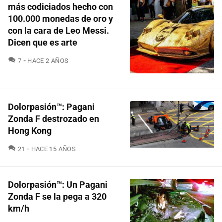
más codiciados hecho con
100.000 monedas de oro y
con la cara de Leo Messi.
Dicen que es arte
COMENTARIOS
7
HACE 2 AÑOS
Dolorpasión™: Pagani
Zonda F destrozado en
Hong Kong
COMENTARIOS
21
HACE 15 AÑOS
Dolorpasión™: Un Pagani
Zonda F se la pega a 320
km/h