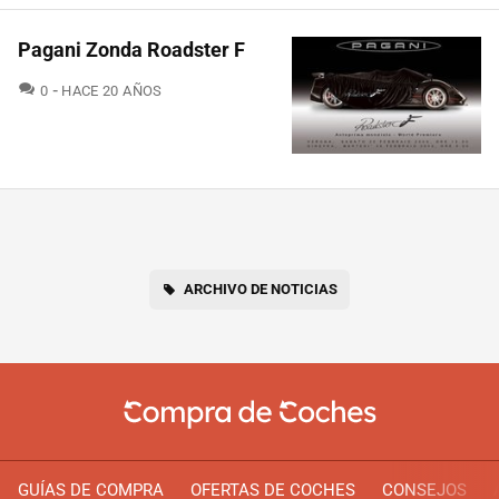
Pagani Zonda Roadster F
COMENTARIOS
0
HACE 20 AÑOS
ARCHIVO DE NOTICIAS
GUÍAS DE COMPRA
OFERTAS DE COCHES
CONSEJOS