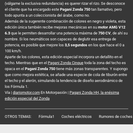
(válgame la exclusiva redundancia) es querer rizar el rizo. Se desconoce
el cliente que ha encargado este
Pagani Zonda 750
tan llamativo, pero
todo apunta a un coleccionista del árabe, como no.
Además de la sugerente combinación de colores en negro y violeta, esta
edición única también recibe mejoras mecánicas en su
motor AMG V12
6.3
que le permiten desarrollar una potencia máxima de
750 CV
, de ahí su
nombre. Si los neumáticos son capaces de deglutir esa entrega de
potencia, es posible que mejore los
3,5 segundos
en los que hace el 0 a
100 km/h.
Aparte de los colores, esta edición especial incorpora un detallito en el
techo. Mientras que en el
Pagani Zonda Cinque
toda la zona del techo es
opaca en el
Pagani Zonda 750
tiene más zonas transparentes. Y supongo
que como mejora estética, se añade una especie de cola de tiburón entre
el techo y el alerón, simulando la tendencia de diseño aerodinámico de
los Fórmula 1.
Vía |
diariomotor.com
En Motorpasión |
Pagani Zonda HH, la enésima
edición especial del Zonda
OTROS TEMAS:
Fórmula1
Coches eléctricos
Rumores de coches