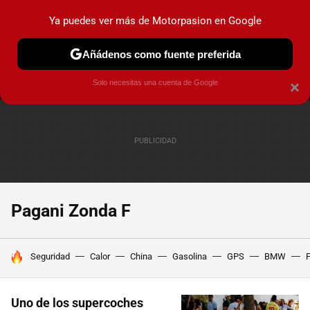
Ya puedes ver más de Motorpasion en Google
MENÚ
NUEVO
Añádenos como fuente preferida
PRUEBAS
COCHES ELÉCTRICOS
OBSERVATORIO
F1
Solo necesitas una cuenta de Google
×
Pagani Zonda F
HOY SE HABLA DE
Seguridad
Calor
China
Gasolina
GPS
BMW
F
Uno de los supercoches