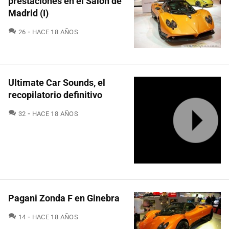
prestaciones en el Salón de
Madrid (I)
COMENTARIOS
26
HACE 18 AÑOS
Ultimate Car Sounds, el
recopilatorio definitivo
COMENTARIOS
32
HACE 18 AÑOS
Pagani Zonda F en Ginebra
COMENTARIOS
14
HACE 18 AÑOS