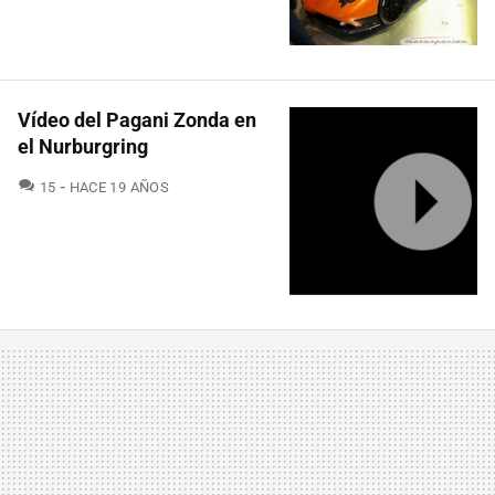
Vídeo del Pagani Zonda en
el Nurburgring
COMENTARIOS
15
HACE 19 AÑOS