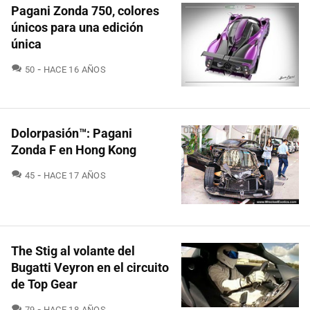
Pagani Zonda 750, colores
únicos para una edición
única
COMENTARIOS
50
HACE 16 AÑOS
Dolorpasión™: Pagani
Zonda F en Hong Kong
COMENTARIOS
45
HACE 17 AÑOS
The Stig al volante del
Bugatti Veyron en el circuito
de Top Gear
COMENTARIOS
79
HACE 18 AÑOS