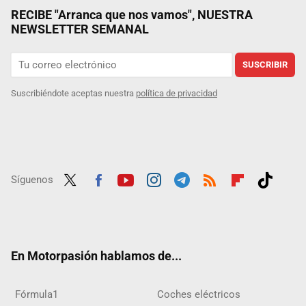
RECIBE "Arranca que nos vamos", NUESTRA
NEWSLETTER SEMANAL
SUSCRIBIR
Suscribiéndote aceptas nuestra
política de privacidad
Síguenos
Twit
Fac
Yout
Inst
Tele
RSS
Flip
Tikt
ter
ebo
ube
agra
gra
boar
ok
ok
m
m
d
En Motorpasión hablamos de...
Fórmula1
Coches eléctricos