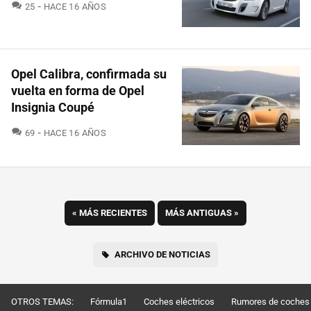
COMENTARIOS
25
HACE 16 AÑOS
Opel Calibra, confirmada su
vuelta en forma de Opel
Insignia Coupé
COMENTARIOS
69
HACE 16 AÑOS
«
MÁS RECIENTES
MÁS ANTIGUAS
»
ARCHIVO DE NOTICIAS
OTROS TEMAS:
Fórmula1
Coches eléctricos
Rumores de coches