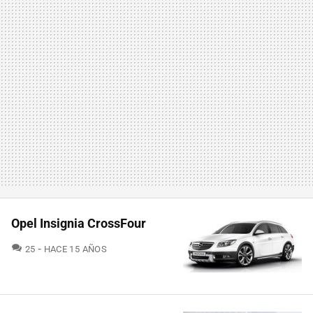
Opel Insignia CrossFour
COMENTARIOS
25
HACE 15 AÑOS