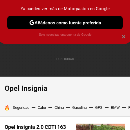
Ya puedes ver más de Motorpasion en Google
PRUEBAS
COCHES ELÉCTRICOS
OBSERVATORIO
F1
Añádenos como fuente preferida
Solo necesitas una cuenta de Google
×
Opel Insignia
HOY SE HABLA DE
Seguridad
Calor
China
Gasolina
GPS
BMW
F
Opel Insignia 2.0 CDTI 163