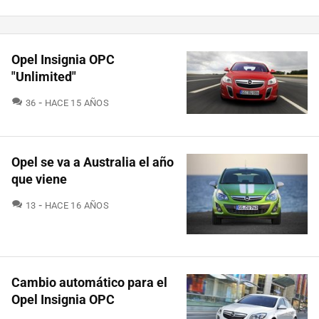
Opel Insignia OPC
"Unlimited"
COMENTARIOS
36
HACE 15 AÑOS
Opel se va a Australia el año
que viene
COMENTARIOS
13
HACE 16 AÑOS
Cambio automático para el
Opel Insignia OPC