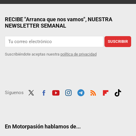
RECIBE "Arranca que nos vamos", NUESTRA
NEWSLETTER SEMANAL
SUSCRIBIR
Suscribiéndote aceptas nuestra
política de privacidad
Síguenos
Twit
Fac
Yout
Inst
Tele
RSS
Flip
Tikt
ter
ebo
ube
agra
gra
boar
ok
ok
m
m
d
En Motorpasión hablamos de...