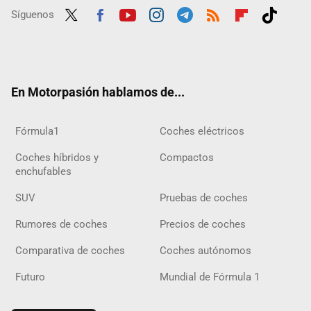
Síguenos
Twit
Fac
Yout
Inst
Tele
RSS
Flip
Tikt
ter
ebo
ube
agra
gra
boar
ok
ok
m
m
d
En Motorpasión hablamos de...
Fórmula1
Coches eléctricos
Coches híbridos y
Compactos
enchufables
SUV
Pruebas de coches
Rumores de coches
Precios de coches
Comparativa de coches
Coches autónomos
Futuro
Mundial de Fórmula 1