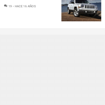
COMENTARIOS
19
HACE 16 AÑOS