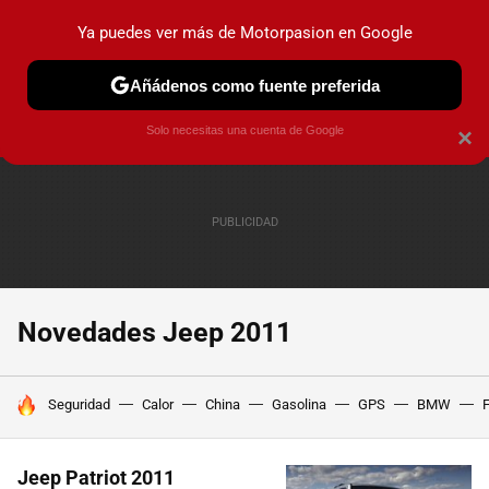
Ya puedes ver más de Motorpasion en Google
PRUEBAS
COCHES ELÉCTRICOS
OBSERVATORIO
F1
Añádenos como fuente preferida
Solo necesitas una cuenta de Google
×
Novedades Jeep 2011
HOY SE HABLA DE
Seguridad
Calor
China
Gasolina
GPS
BMW
F
Jeep Patriot 2011