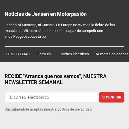
Noticias de Jensen en Motorpasión
Jensen:Ni Mustang, ni Camaro. En Europa no vivimos la fiebre de los
muscle car V8, pero sí hubo un coche capaz de competir con
ellos.Peugeot apuesta por...
OTROS TEMAS:
Fórmula1
Coches eléctricos
Rumores de coches
RECIBE "Arranca que nos vamos", NUESTRA
NEWSLETTER SEMANAL
SUSCRIBIR
Suscribiéndote aceptas nuestra
política de privacidad