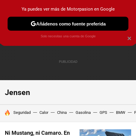
Ya puedes ver más de Motorpasion en Google
PRUEBAS
COCHES ELÉCTRICOS
OBSERVATORIO
F1
Añádenos como fuente preferida
Solo necesitas una cuenta de Google
×
Jensen
HOY SE HABLA DE
Seguridad
Calor
China
Gasolina
GPS
BMW
F
Ni Mustang, ni Camaro. En