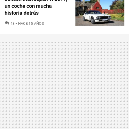
un coche con mucha
historia detrás
COMENTARIOS
48
HACE 15 AÑOS