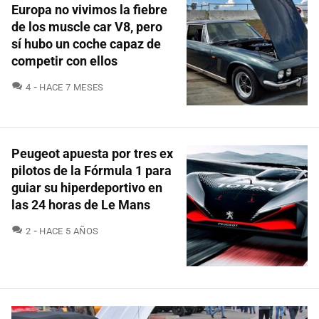
Europa no vivimos la fiebre
de los muscle car V8, pero
sí hubo un coche capaz de
competir con ellos
COMENTARIOS
4
HACE 7 MESES
Peugeot apuesta por tres ex
pilotos de la Fórmula 1 para
guiar su hiperdeportivo en
las 24 horas de Le Mans
COMENTARIOS
2
HACE 5 AÑOS