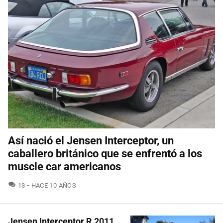
Así nació el Jensen Interceptor, un
caballero británico que se enfrentó a los
muscle car americanos
COMENTARIOS
13
HACE 10 AÑOS
Jensen Interceptor R 2011,