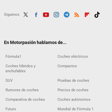
Síguenos
Twit
Fac
Yout
Inst
Tele
RSS
Flip
Tikt
ter
ebo
ube
agra
gra
boar
ok
ok
m
m
d
En Motorpasión hablamos de...
Fórmula1
Coches eléctricos
Coches híbridos y
Compactos
enchufables
SUV
Pruebas de coches
Rumores de coches
Precios de coches
Comparativa de coches
Coches autónomos
Futuro
Mundial de Fórmula 1