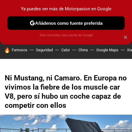
Ya puedes ver más de Motorpasion en Google
MENÚ
NUEVO
Añádenos como fuente preferida
PRUEBAS
COCHES ELÉCTRICOS
OBSERVATORIO
F1
Solo necesitas una cuenta de Google
×
HOY SE HABLA DE
Famosos
Seguridad
Calor
China
Google Maps
Xi
Ni Mustang, ni Camaro. En Europa no
vivimos la fiebre de los muscle car
V8, pero sí hubo un coche capaz de
competir con ellos