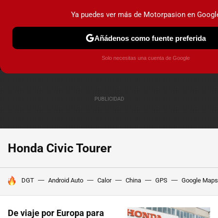
Ya puedes ver más de Motorpasion en Googl
MENÚ
NUEVO
Añádenos como fuente preferida
PRUEBAS
COCHES ELÉCTRICOS
OBSERVATORIO
F1
Solo necesitas una cuenta de Google
Honda Civic Tourer
HOY SE HABLA DE
DGT
Android Auto
Calor
China
GPS
Google Maps
De viaje por Europa para