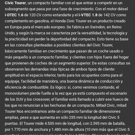
Civic Tourer
, un compacto familiar con el que entrar a competir en un
subsegmento que pasa por una fase de crecimiento. Con el motor diésel
i-DTEC 1.6
de 120 CV como estandarte y el
i-VTEC 1.8
de 142 CV como
complemento en gasolina, el Honda Civic Tourer es un producto creado
en Europa para el mercado europeo. Se fabrica en Swindon, en Reino
Unido, y según la marca se caracteriza por la versatilidad, la tecnología y
la practicidad sin perder la deportividad del compacto. Esto tiene su base
en las consultas planteadas a posibles clientes del Civic Tourer,
básicamente familias en crecimiento que pasan de un coche usado o
más pequeño a un compacto familiar, y clientes con hijos fuera del hogar
que provienen de coches de un segmento superior. De estas consultas se
observaron las demandas más típicas de ambos tipos de cliente:
amplitud en el espacio interior, tanto para los ocupantes como para el
equipaje, facilidad de maniobra, una buena dinámica de conducción y
eficiencia de combustible. Es lógico: si, como venimos contando, el
monovolumen pierde fuelle a la vez que ya está compuesto el escenario
de los SUV y los crossover, el familiar está llamado a cubrir ese hueco de
los que no renuncian a las hechuras de un compacto. Mitad Civic, mitad
Tourer Nos encontramos ante un compacto familiar de dimensiones
amplias, pese a que aumenta en sólo 235 mm la longitud del Civic 5
puertas. El Tourer mide 4.535 mm de longitud, con 2.595 mm de batalla,
por 1.770 mm de anchura y 1.480 mm de altura (10 mm más que el Civic 5