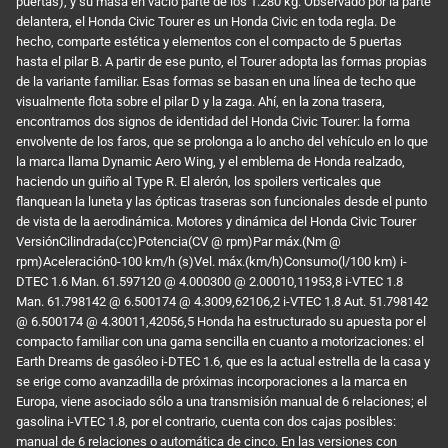
puertas), y su masa en vacío parte de los 1.280 kg. Observado por la parte
delantera, el Honda Civic Tourer es un Honda Civic en toda regla. De
hecho, comparte estética y elementos con el compacto de 5 puertas
hasta el pilar B. A partir de ese punto, el Tourer adopta las formas propias
de la variante familiar. Esas formas se basan en una línea de techo que
visualmente flota sobre el pilar D y la zaga. Ahí, en la zona trasera,
encontramos dos signos de identidad del Honda Civic Tourer: la forma
envolvente de los faros, que se prolonga a lo ancho del vehículo en lo que
la marca llama Dynamic Aero Wing, y el emblema de Honda realzado,
haciendo un guiño al Type R. El alerón, los spoilers verticales que
flanquean la luneta y las ópticas traseras son funcionales desde el punto
de vista de la aerodinámica. Motores y dinámica del Honda Civic Tourer
VersiónCilindrada(cc)Potencia(CV @ rpm)Par máx.(Nm @
rpm)Aceleración0-100 km/h (s)Vel. máx.(km/h)Consumo(l/100 km) i-
DTEC 1.6 Man. 61.597120 @ 4.000300 @ 2.00010,11953,8 i-VTEC 1.8
Man. 61.798142 @ 6.500174 @ 4.3009,62106,2 i-VTEC 1.8 Aut. 51.798142
@ 6.500174 @ 4.30011,42056,5 Honda ha estructurado su apuesta por el
compacto familiar con una gama sencilla en cuanto a motorizaciones: el
Earth Dreams de gasóleo i-DTEC 1.6, que es la actual estrella de la casa y
se erige como avanzadilla de próximas incorporaciones a la marca en
Europa, viene asociado sólo a una transmisión manual de 6 relaciones; el
gasolina i-VTEC 1.8, por el contrario, cuenta con dos cajas posibles:
manual de 6 relaciones o automática de cinco. En las versiones con