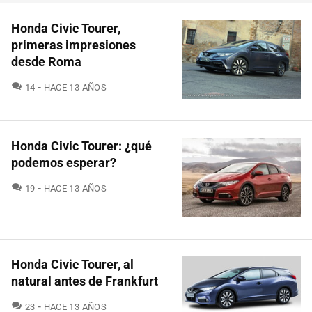
Honda Civic Tourer,
primeras impresiones
desde Roma
COMENTARIOS
14
HACE 13 AÑOS
Honda Civic Tourer: ¿qué
podemos esperar?
COMENTARIOS
19
HACE 13 AÑOS
Honda Civic Tourer, al
natural antes de Frankfurt
COMENTARIOS
23
HACE 13 AÑOS