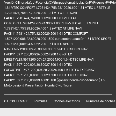
VersiónCilindrada(cc)Potencia(CV)ImpuestomatriculaciónPVP(euros)PVPd
1.8 i-VTEC COMFORT1.7981424,75%23.10020.600 1.8 i-VTEC LIFESTYLE
1.7981424,75%27.70025.200 1.8 i-VTEC LIFE NAVI
PACK11.7981424,75%30.80028.300 1.8 i-VTEC AT
COMFORT1.7981424,75%24.30021.800 1.8 i-VTEC AT LIFESTYLE
1.7981424,75%28.90026.400 1.8 i-VTEC AT LIFE NAVI
PACK11.7981424,75%32.00029.500 1.6 i-DTEC COMFORT
1.5971200,00%22.60020.9001.500 eurossobretasación 1.6 i-DTEC SPORT
1.5971200,00%24.50022.200 1.6 i-DTEC SPORT
NAVI1.5971200,00%23.30023.300 1.6 i-DTEC SPORT NAVI
PACK11.5971200,00%26.50024.200 1.6 i-DTEC
LIFESTYLE1.5971200,00%27.20024.900 1.6 i-DTEC LIFE NAVI
PACK11.5971200,00%30.30027.800 1.6 i-DTEC
EXECUTIVE1.5971200,00%28.70026.400 1.6 i-DTEC EXEC NAVI
PACK11.5971200,00%31.80029.500 1.6 i-DTEC EXEC NAVI
PACK21.5971200,00%33.40031.100 [[gallery: honda-civic-tourer-1]] En
Motorpasión |
Presentación Honda Civic Tourer
OTROS TEMAS:
Fórmula1
Coches eléctricos
Rumores de coches