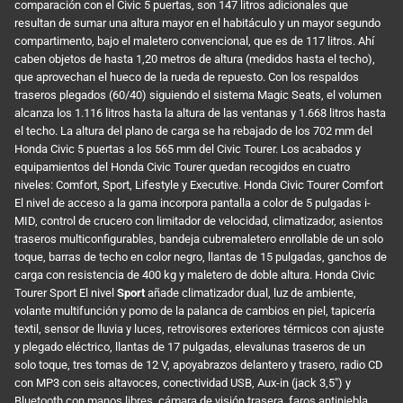
comparación con el Civic 5 puertas, son 147 litros adicionales que
resultan de sumar una altura mayor en el habitáculo y un mayor segundo
compartimento, bajo el maletero convencional, que es de 117 litros. Ahí
caben objetos de hasta 1,20 metros de altura (medidos hasta el techo),
que aprovechan el hueco de la rueda de repuesto. Con los respaldos
traseros plegados (60/40) siguiendo el sistema Magic Seats, el volumen
alcanza los 1.116 litros hasta la altura de las ventanas y 1.668 litros hasta
el techo. La altura del plano de carga se ha rebajado de los 702 mm del
Honda Civic 5 puertas a los 565 mm del Civic Tourer. Los acabados y
equipamientos del Honda Civic Tourer quedan recogidos en cuatro
niveles: Comfort, Sport, Lifestyle y Executive. Honda Civic Tourer Comfort
El nivel de acceso a la gama incorpora pantalla a color de 5 pulgadas i-
MID, control de crucero con limitador de velocidad, climatizador, asientos
traseros multiconfigurables, bandeja cubremaletero enrollable de un solo
toque, barras de techo en color negro, llantas de 15 pulgadas, ganchos de
carga con resistencia de 400 kg y maletero de doble altura. Honda Civic
Tourer Sport El nivel
Sport
añade climatizador dual, luz de ambiente,
volante multifunción y pomo de la palanca de cambios en piel, tapicería
textil, sensor de lluvia y luces, retrovisores exteriores térmicos con ajuste
y plegado eléctrico, llantas de 17 pulgadas, elevalunas traseros de un
solo toque, tres tomas de 12 V, apoyabrazos delantero y trasero, radio CD
con MP3 con seis altavoces, conectividad USB, Aux-in (jack 3,5") y
Bluetooth con manos libres, cámara de visión trasera, faros antiniebla.