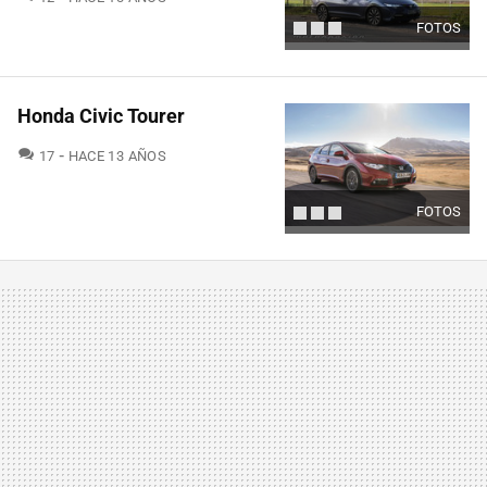
FOTOS
Honda Civic Tourer
COMENTARIOS
17
HACE 13 AÑOS
FOTOS