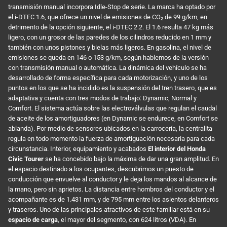
transmisión manual incorpora Idle-Stop de serie. La marca ha optado por
el i-DTEC 1.6, que ofrece un nivel de emisiones de CO₂ de 99 g/km, en
detrimento de la opción siguiente, el i-DTEC 2.2. El 1.6 resulta 47 kg más
ligero, con un grosor de las paredes de los cilindros reducido en 1 mm y
también con unos pistones y bielas más ligeros. En gasolina, el nivel de
emisiones se queda en 146 o 153 g/km, según hablemos de la versión
con transmisión manual o automática. La dinámica del vehículo se ha
desarrollado de forma específica para cada motorización, y uno de los
puntos en los que se ha incidido es la suspensión del tren trasero, que es
adaptativa y cuenta con tres modos de trabajo: Dynamic, Normal y
Comfort. El sistema actúa sobre las electroválvulas que regulan el caudal
de aceite de los amortiguadores (en Dynamic se endurece, en Comfort se
ablanda). Por medio de sensores ubicados en la carrocería, la centralita
regula en todo momento la fuerza de amortiguación necesaria para cada
circunstancia. Interior, equipamiento y acabados
El interior del Honda
Civic Tourer
se ha concebido bajo la máxima de dar una gran amplitud. En
el espacio destinado a los ocupantes, descubrimos un puesto de
conducción que envuelve al conductor y le deja los mandos al alcance de
la mano, pero sin aprietos. La distancia entre hombros del conductor y el
acompañante es de 1.431 mm, y de 795 mm entre los asientos delanteros
y traseros. Uno de las principales atractivos de este familiar está en su
espacio de carga
, el mayor del segmento, con 624 litros (VDA). En