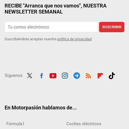
RECIBE "Arranca que nos vamos", NUESTRA
NEWSLETTER SEMANAL
SUSCRIBIR
Suscribiéndote aceptas nuestra
política de privacidad
Síguenos
Twit
Fac
Yout
Inst
Tele
RSS
Flip
Tikt
ter
ebo
ube
agra
gra
boar
ok
ok
m
m
d
En Motorpasión hablamos de...
Fórmula1
Coches eléctricos