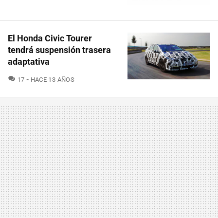
El Honda Civic Tourer
tendrá suspensión trasera
adaptativa
COMENTARIOS
17
HACE 13 AÑOS