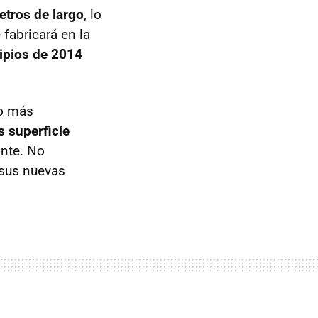
etros de largo
, lo
fabricará en la
ipios de 2014
to más
 superficie
ante. No
 sus nuevas