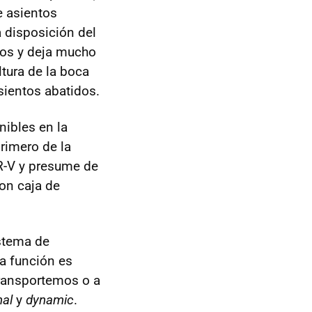
e asientos
a disposición del
ros y deja mucho
ltura de la boca
sientos abatidos.
nibles en la
rimero de la
R-V y presume de
on caja de
istema de
ya función es
transportemos o a
al
y
dynamic
.