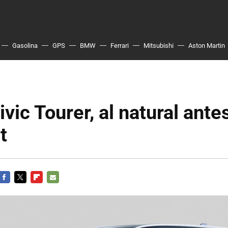
Gasolina
GPS
BMW
Ferrari
Mitsubishi
Aston Martin
vic Tourer, al natural ante
t
FACEBOOK
TWITTER
FLIPBOARD
E-
MAIL