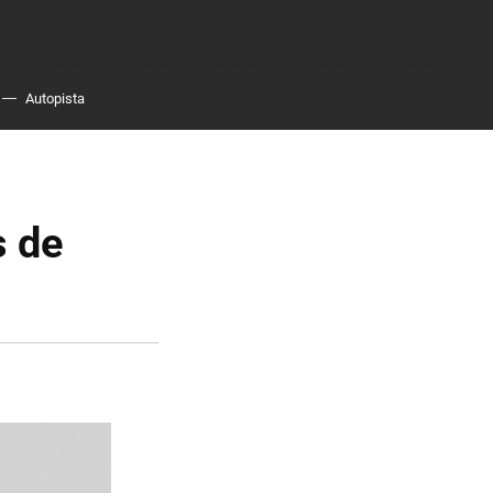
Autopista
s de