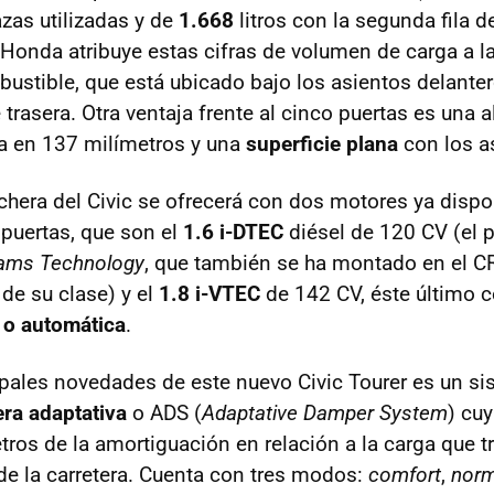
azas utilizadas y de
1.668
litros con la segunda fila d
 Honda atribuye estas cifras de volumen de carga a l
ustible, que está ubicado bajo los asientos delante
 trasera. Otra ventaja frente al cinco puertas es una a
a en 137 milímetros y una
superficie plana
con los a
nchera del Civic se ofrecerá con dos motores ya dispo
 puertas, que son el
1.6 i-DTEC
diésel de 120 CV (el p
eams Technology
, que también se ha montado en el C
 de su clase) y el
1.8 i-VTEC
de 142 CV, éste último c
 o automática
.
ipales novedades de este nuevo Civic Tourer es un s
ra adaptativa
o ADS (
Adaptative Damper System
) cu
etros de la amortiguación en relación a la carga que 
de la carretera. Cuenta con tres modos:
comfort
,
norm