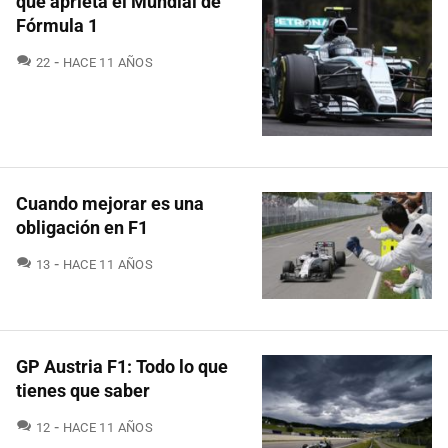
que aprieta el Mundial de
Fórmula 1
COMENTARIOS
22
HACE 11 AÑOS
Cuando mejorar es una
obligación en F1
COMENTARIOS
13
HACE 11 AÑOS
GP Austria F1: Todo lo que
tienes que saber
COMENTARIOS
12
HACE 11 AÑOS