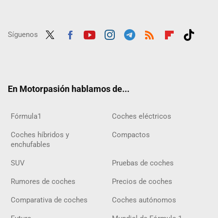
Síguenos
Twit
Fac
Yout
Inst
Tele
RSS
Flip
Tikt
ter
ebo
ube
agra
gra
boar
ok
ok
m
m
d
En Motorpasión hablamos de...
Fórmula1
Coches eléctricos
Coches híbridos y
Compactos
enchufables
SUV
Pruebas de coches
Rumores de coches
Precios de coches
Comparativa de coches
Coches autónomos