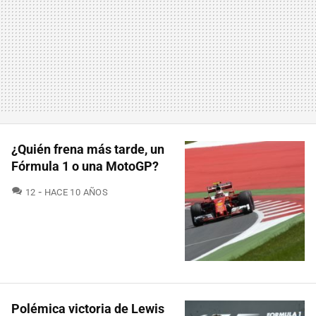
¿Quién frena más tarde, un
Fórmula 1 o una MotoGP?
COMENTARIOS
12
HACE 10 AÑOS
Polémica victoria de Lewis