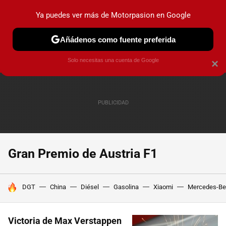
Ya puedes ver más de Motorpasion en Google
PRUEBAS
COCHES ELÉCTRICOS
OBSERVATORIO
F1
Añádenos como fuente preferida
Solo necesitas una cuenta de Google
×
Gran Premio de Austria F1
HOY SE HABLA DE
DGT
China
Diésel
Gasolina
Xiaomi
Mercedes-Be
Victoria de Max Verstappen