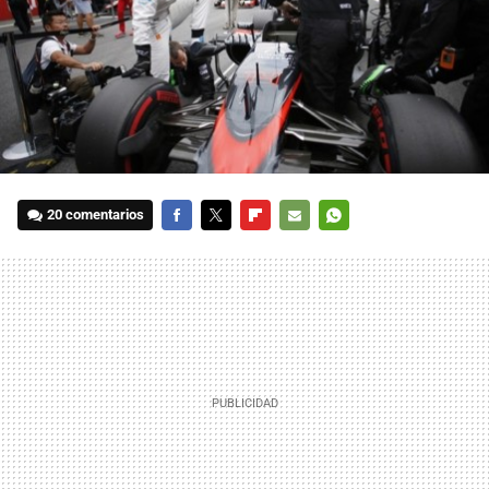
20 comentarios
FACEBOOK
TWITTER
FLIPBOARD
E-
WHATSAPP
MAIL