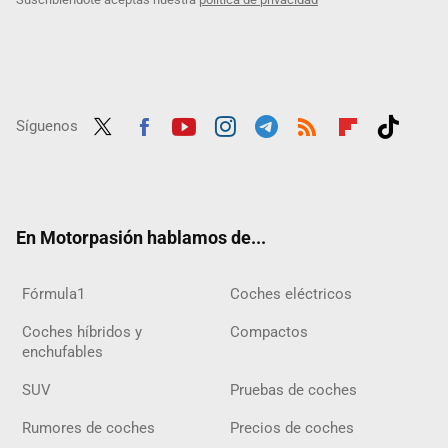
Síguenos
Twit
Fac
Yout
Inst
Tele
RSS
Flip
Tikt
ter
ebo
ube
agra
gra
boar
ok
ok
m
m
d
En Motorpasión hablamos de...
Fórmula1
Coches eléctricos
Coches híbridos y
Compactos
enchufables
SUV
Pruebas de coches
Rumores de coches
Precios de coches