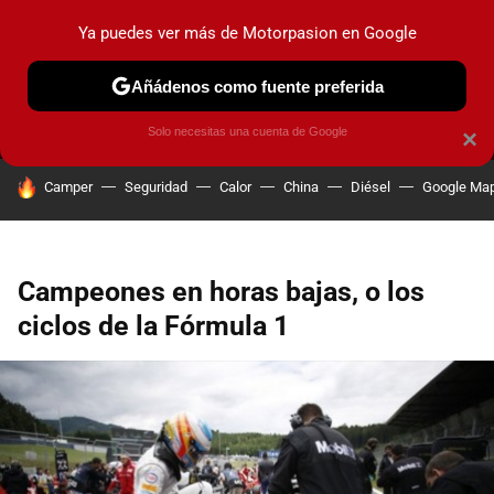
Ya puedes ver más de Motorpasion en Google
MENÚ
NUEVO
Añádenos como fuente preferida
PRUEBAS
COCHES ELÉCTRICOS
OBSERVATORIO
F1
Solo necesitas una cuenta de Google
×
HOY SE HABLA DE
Camper
Seguridad
Calor
China
Diésel
Google Ma
Campeones en horas bajas, o los
ciclos de la Fórmula 1