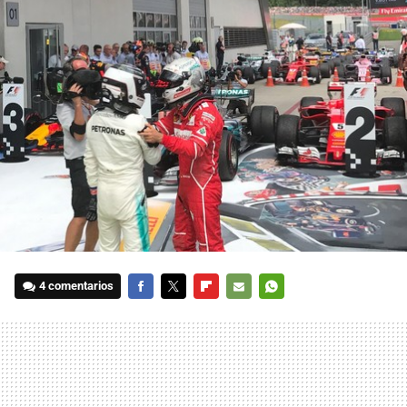
4 comentarios
FACEBOOK
TWITTER
FLIPBOARD
E-
WHATSAPP
MAIL