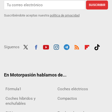
SUSCRIBIR
Suscribiéndote aceptas nuestra
política de privacidad
Síguenos
Twit
Fac
Yout
Inst
Tele
RSS
Flip
Tikt
ter
ebo
ube
agra
gra
boar
ok
ok
m
m
d
En Motorpasión hablamos de...
Fórmula1
Coches eléctricos
Coches híbridos y
Compactos
enchufables