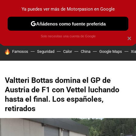
Ya puedes ver más de Motorpasion en Google
PRUEBAS
COCHES ELÉCTRICOS
OBSERVATORIO
F1
Añádenos como fuente preferida
Solo necesitas una cuenta de Google
×
HOY SE HABLA DE
Famosos
Seguridad
Calor
China
Google Maps
Xi
Valtteri Bottas domina el GP de
Austria de F1 con Vettel luchando
hasta el final. Los españoles,
retirados