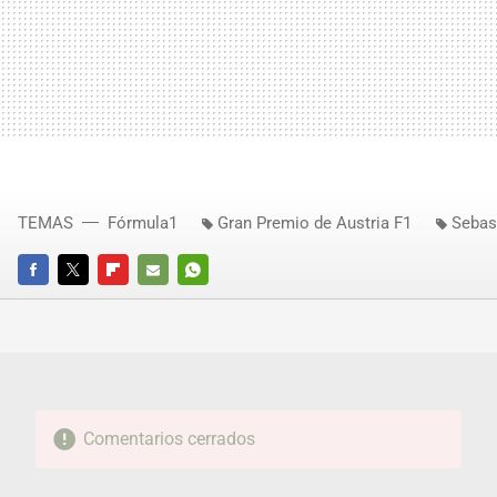
TEMAS
Fórmula1
Gran Premio de Austria F1
Sebas
FACEBOOK
TWITTER
FLIPBOARD
E-
WHATSAPP
MAIL
Comentarios cerrados