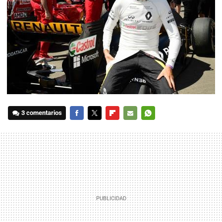
3 comentarios
FACEBOOK
TWITTER
FLIPBOARD
E-
WHATSAPP
MAIL