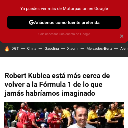
Ya puedes ver más de Motorpasion en Google
PRUEBAS
COCHES ELÉCTRICOS
OBSERVATORIO
F1
Añádenos como fuente preferida
Solo necesitas una cuenta de Google
×
HOY SE HABLA DE
DGT
China
Gasolina
Xiaomi
Mercedes-Benz
Alem
Robert Kubica está más cerca de
volver a la Fórmula 1 de lo que
jamás habríamos imaginado