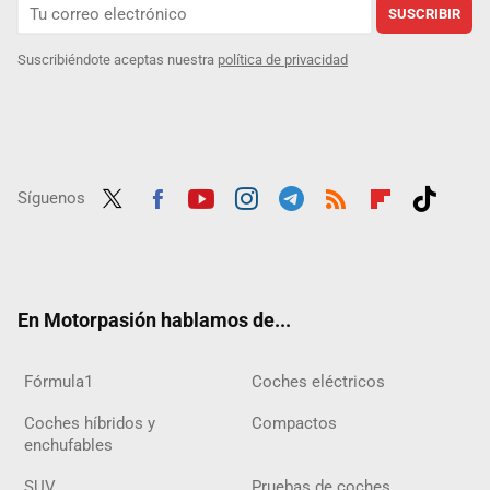
SUSCRIBIR
Suscribiéndote aceptas nuestra
política de privacidad
Síguenos
Twit
Fac
Yout
Inst
Tele
RSS
Flip
Tikt
ter
ebo
ube
agra
gra
boar
ok
ok
m
m
d
En Motorpasión hablamos de...
Fórmula1
Coches eléctricos
Coches híbridos y
Compactos
enchufables
SUV
Pruebas de coches