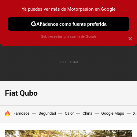
Ya puedes ver más de Motorpasion en Google
PRUEBAS
COCHES ELÉCTRICOS
OBSERVATORIO
F1
Añádenos como fuente preferida
Solo necesitas una cuenta de Google
×
Fiat Qubo
HOY SE HABLA DE
Famosos
Seguridad
Calor
China
Google Maps
Xi