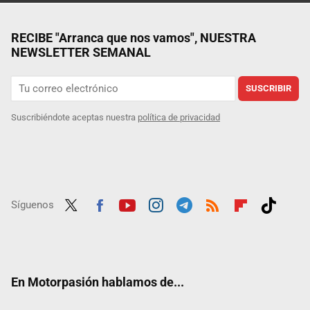
RECIBE "Arranca que nos vamos", NUESTRA
NEWSLETTER SEMANAL
SUSCRIBIR
Suscribiéndote aceptas nuestra
política de privacidad
Síguenos
Twit
Fac
Yout
Inst
Tele
RSS
Flip
Tikt
ter
ebo
ube
agra
gra
boar
ok
ok
m
m
d
En Motorpasión hablamos de...