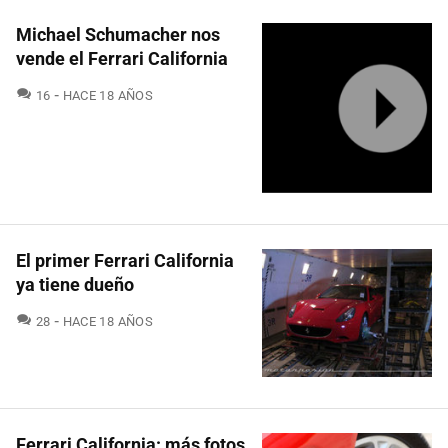
Michael Schumacher nos
vende el Ferrari California
COMENTARIOS
16
HACE 18 AÑOS
El primer Ferrari California
ya tiene dueño
COMENTARIOS
28
HACE 18 AÑOS
Ferrari California: más fotos