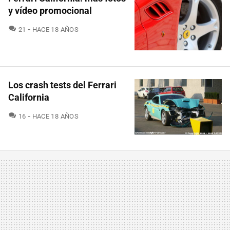
y vídeo promocional
COMENTARIOS
21
HACE 18 AÑOS
Los crash tests del Ferrari
California
COMENTARIOS
16
HACE 18 AÑOS