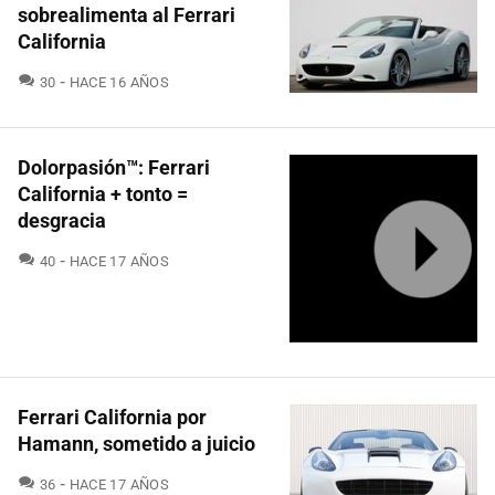
sobrealimenta al Ferrari
California
COMENTARIOS
30
HACE 16 AÑOS
Dolorpasión™: Ferrari
California + tonto =
desgracia
COMENTARIOS
40
HACE 17 AÑOS
Ferrari California por
Hamann, sometido a juicio
COMENTARIOS
36
HACE 17 AÑOS