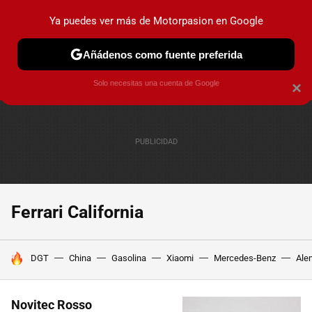
Ya puedes ver más de Motorpasion en Google
PRUEBAS
COCHES ELÉCTRICOS
OBSERVATORIO
F1
Añádenos como fuente preferida
Solo necesitas una cuenta de Google
×
Ferrari California
HOY SE HABLA DE
DGT
China
Gasolina
Xiaomi
Mercedes-Benz
Ale
Novitec Rosso