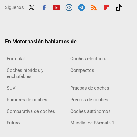
Síguenos
Twit
Fac
Yout
Inst
Tele
RSS
Flip
Tikt
ter
ebo
ube
agra
gra
boar
ok
ok
m
m
d
En Motorpasión hablamos de...
Fórmula1
Coches eléctricos
Coches híbridos y
Compactos
enchufables
SUV
Pruebas de coches
Rumores de coches
Precios de coches
Comparativa de coches
Coches autónomos
Futuro
Mundial de Fórmula 1