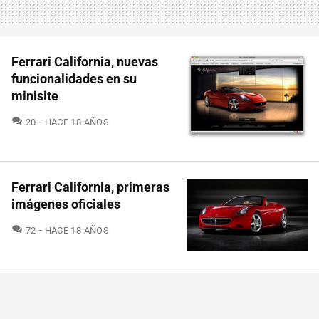
Ferrari California, nuevas
funcionalidades en su
minisite
COMENTARIOS
20
HACE 18 AÑOS
Ferrari California, primeras
imágenes oficiales
COMENTARIOS
72
HACE 18 AÑOS