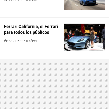
21
HACE 18 AÑOS
Ferrari California, el Ferrari
para todos los públicos
COMENTARIOS
55
HACE 18 AÑOS