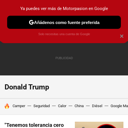
Ya puedes ver más de Motorpasion en Google
PRUEBAS
COCHES ELÉCTRICOS
OBSERVATORIO
F1
Añádenos como fuente preferida
Solo necesitas una cuenta de Google
×
Donald Trump
HOY SE HABLA DE
Camper
Seguridad
Calor
China
Diésel
Google M
"Tenemos tolerancia cero