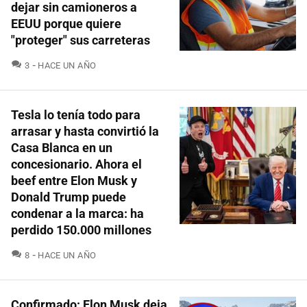
dejar sin camioneros a
EEUU porque quiere
"proteger" sus carreteras
COMENTARIOS
3
HACE UN AÑO
Tesla lo tenía todo para
arrasar y hasta convirtió la
Casa Blanca en un
concesionario. Ahora el
beef entre Elon Musk y
Donald Trump puede
condenar a la marca: ha
perdido 150.000 millones
COMENTARIOS
8
HACE UN AÑO
Confirmado: Elon Musk deja