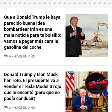
Que a Donald Trump le haya
parecido buena idea
bombardear Irán es una
mala noticia para tu bolsillo:
vamos a pagar más cara la
gasolina del coche
COMENTARIOS
6
HACE UN AÑO
Donald Trump y Elon Musk
han roto. El presidente va a
vender el Tesla Model S rojo
que le encantó (pero que no
podía conducir)
COMENTARIOS
3
HACE UN AÑO