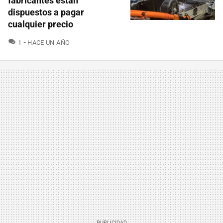
fabricantes están
dispuestos a pagar
cualquier precio
COMENTARIOS
1
HACE UN AÑO