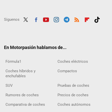
Síguenos
Twit
Fac
Yout
Inst
Tele
RSS
Flip
Tikt
ter
ebo
ube
agra
gra
boar
ok
ok
m
m
d
En Motorpasión hablamos de...
Fórmula1
Coches eléctricos
Coches híbridos y
Compactos
enchufables
SUV
Pruebas de coches
Rumores de coches
Precios de coches
Comparativa de coches
Coches autónomos