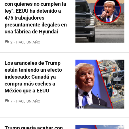
con quienes no cumplen la
ley". EEUU ha detenido a
475 trabajadores
presuntamente ilegales en
una fábrica de Hyundai
COMENTARIOS
2
HACE UN AÑO
Los aranceles de Trump
están teniendo un efecto
indeseado: Canadá ya
compra más coches a
México que a EEUU
COMENTARIOS
7
HACE UN AÑO
Trump quería acabar con