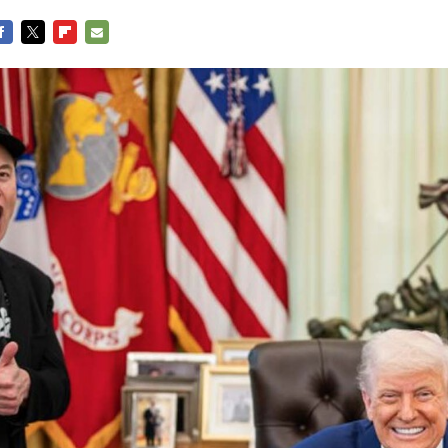
ACEBOOK
TWITTER
FLIPBOARD
E-
MAIL