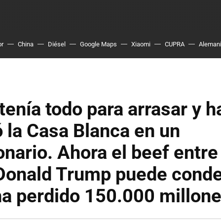
or
China
Diésel
Google Maps
Xiaomi
CUPRA
Aleman
 tenía todo para arrasar y h
ó la Casa Blanca en un
nario. Ahora el beef entre
Donald Trump puede conden
ha perdido 150.000 millon