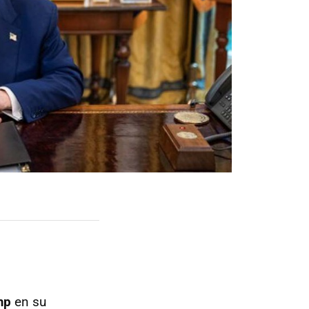
mp
en su