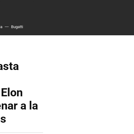
ia
Bugatti
asta
 Elon
ar a la
es