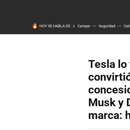
HOY SE HABLA DE
Camper
Seguridad
Cal
Tesla lo
convirti
concesio
Musk y 
marca: 