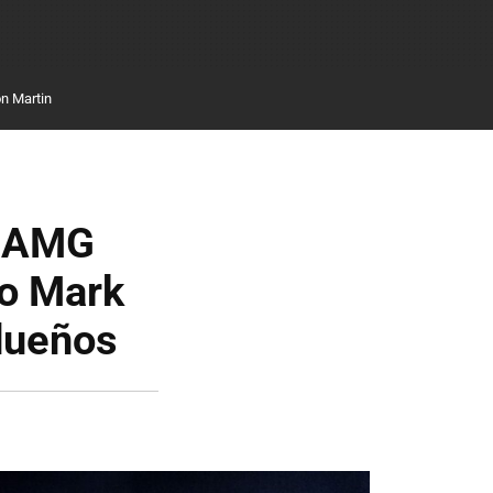
n Martin
s-AMG
 o Mark
dueños