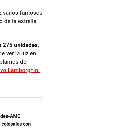
uz varios famosos
 de la estrella
a
275 unidades
,
e ver la luz en
ablamos de
evo Lamborghini
rcedes-AMG
 colosales con