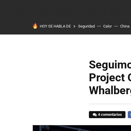
HOY SE HABLA DE
Seguridad
Calor
China
Seguimo
Project 
Whalberg
4 comentarios
F