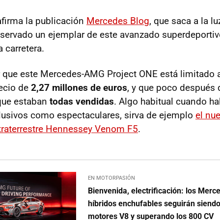
afirma la publicación
Mercedes Blog
, que saca a la l
eservado un ejemplar de este avanzado superdeportivo
carretera.
r que este Mercedes-AMG Project ONE está limitado 
ecio de
2,27 millones de euros
, y que poco después d
que estaban
todas vendidas
. Algo habitual cuando h
lusivos como espectaculares, sirva de ejemplo
el nu
traterrestre Hennessey Venom F5
.
EN MOTORPASIÓN
Bienvenida, electrificación: los Me
híbridos enchufables seguirán siendo
motores V8 y superando los 800 CV