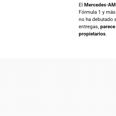
El
Mercedes-AMG
Fórmula 1 y má
no ha debutado s
entregas,
parece
propietarios
.