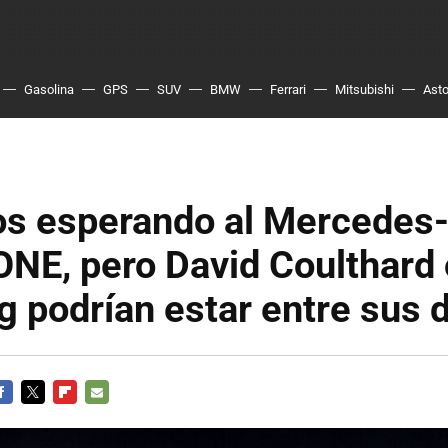
Gasolina
GPS
SUV
BMW
Ferrari
Mitsubishi
Asto
s esperando al Mercede
ONE, pero David Coulthard
 podrían estar entre sus 
ACEBOOK
TWITTER
FLIPBOARD
E-
MAIL