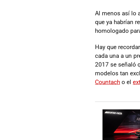
Al menos así lo 
que ya habrían r
homologado para 
Hay que recorda
cada una a un pr
2017 se señaló 
modelos tan exc
Countach
o el
ex