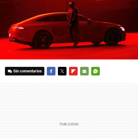
Sin comentarios
FACEBOOK
TWITTER
FLIPBOARD
E-
WHATSAPP
MAIL