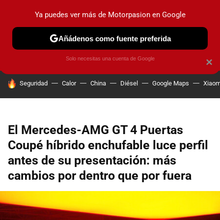
Ya puedes ver más de Motorpasion en Google
PRUEBAS
COCHES ELÉCTRICOS
OBSERVATORIO
F1
Añádenos como fuente preferida
Solo necesitas una cuenta de Google
×
HOY SE HABLA DE
Seguridad
Calor
China
Diésel
Google Maps
Xiaom
El Mercedes-AMG GT 4 Puertas
Coupé híbrido enchufable luce perfil
antes de su presentación: más
cambios por dentro que por fuera