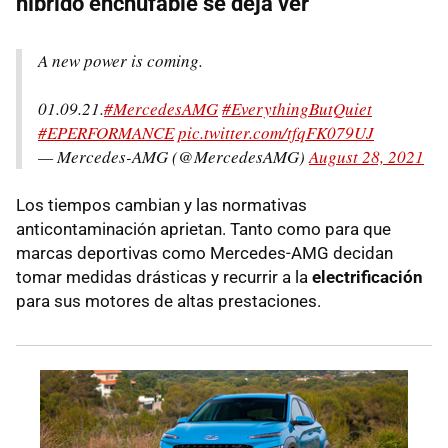
híbrido enchufable se deja ver
A new power is coming.
01.09.21.
#MercedesAMG
#EverythingButQuiet
#EPERFORMANCE
pic.twitter.com/tfqFK079UJ
— Mercedes-AMG (@MercedesAMG)
August 28, 2021
Los tiempos cambian y las normativas
anticontaminación aprietan. Tanto como para que
marcas deportivas como Mercedes-AMG decidan
tomar medidas drásticas y recurrir a la
electrificación
para sus motores de altas prestaciones.