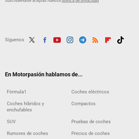
Suscribiéndote aceptas nuestra
política de privacidad
Síguenos
Twit
Fac
Yout
Inst
Tele
RSS
Flip
Tikt
ter
ebo
ube
agra
gra
boar
ok
ok
m
m
d
En Motorpasión hablamos de...
Fórmula1
Coches eléctricos
Coches híbridos y
Compactos
enchufables
SUV
Pruebas de coches
Rumores de coches
Precios de coches