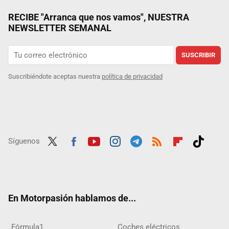
RECIBE "Arranca que nos vamos", NUESTRA
NEWSLETTER SEMANAL
SUSCRIBIR
Suscribiéndote aceptas nuestra
política de privacidad
Síguenos
Twit
Fac
Yout
Inst
Tele
RSS
Flip
Tikt
ter
ebo
ube
agra
gra
boar
ok
ok
m
m
d
En Motorpasión hablamos de...
Fórmula1
Coches eléctricos