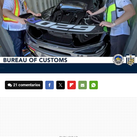
21 comentarios
FACEBOOK
TWITTER
FLIPBOARD
E-
WHATSAPP
MAIL