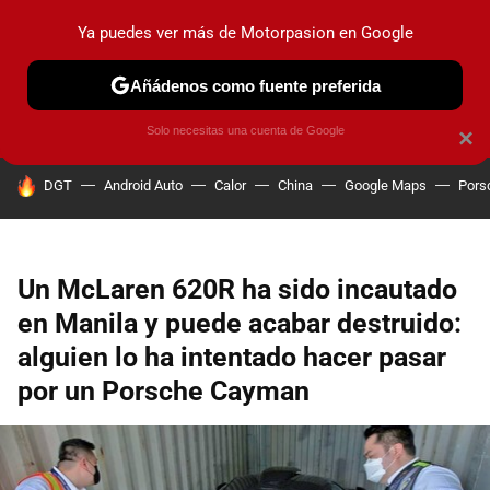
Ya puedes ver más de Motorpasion en Google
PRUEBAS
COCHES ELÉCTRICOS
OBSERVATORIO
F1
Añádenos como fuente preferida
Solo necesitas una cuenta de Google
×
HOY SE HABLA DE
DGT
Android Auto
Calor
China
Google Maps
Pors
Un McLaren 620R ha sido incautado
en Manila y puede acabar destruido:
alguien lo ha intentado hacer pasar
por un Porsche Cayman